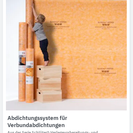
Ausschreibungstexte
CAD-Details
Architekturobjekte
Expertenprofile
Abdichtungssystem für
Verbundabdichtungen
Aus der Serie Schlüter®-Verlegevorbereitungs- und