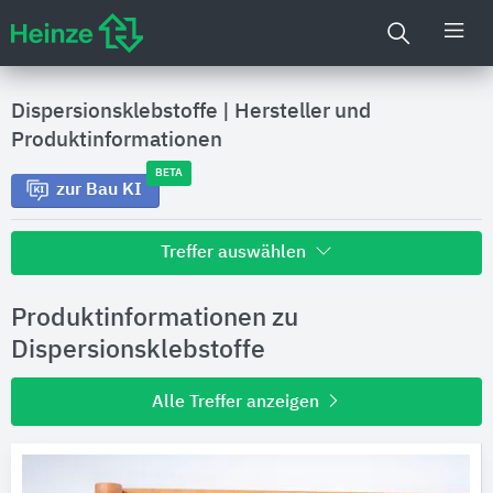
Dispersionsklebstoffe
|
Hersteller und
Produktinformationen
BETA
zur Bau KI
Treffer auswählen
Alle Treffer zu
Produktinformationen zu
Hersteller
Dispersionsklebstoffe
Alle Treffer anzeigen
Produktinformationen
Produktdaten