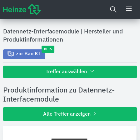
Datennetz-Interfacemodule
|
Hersteller und
Produktinformationen
BETA
zur Bau KI
Treffer auswählen
Alle Treffer zu
Produktinformation zu Datennetz-
Hersteller
Interfacemodule
Alle Treffer anzeigen
Produktinformationen
Produktdaten