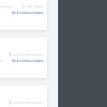
ungstexte
CAD-Details
Architekturobjekte
n
Ausschreibungstexte
ils
Architekturobjekte
n
Ausschreibungstexte