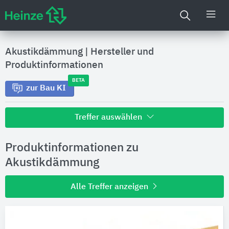
Akustikdämmung
|
Hersteller und
Produktinformationen
BETA
zur Bau KI
Treffer auswählen
Alle Treffer zu
Produktinformationen zu
Hersteller
Akustikdämmung
Alle Treffer anzeigen
Produktinformationen
Produktdaten