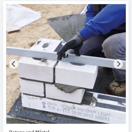
Hersteller
Saint-Gobain Weber
Marken
weber.tec
Produktkategorie
Beton
Gebäude-Bauteile
Bitte auswählen
Baufunktionen
Bitte auswählen
Art Beton
Bitte auswählen