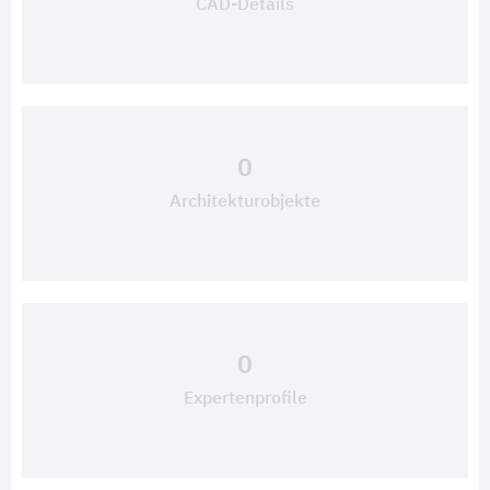
CAD-Details
0
Architekturobjekte
0
Expertenprofile