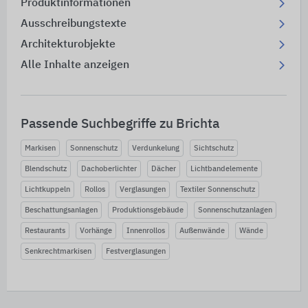
Produktinformationen
Ausschreibungstexte
Architekturobjekte
Alle Inhalte anzeigen
Passende Suchbegriffe zu Brichta
Markisen
Sonnenschutz
Verdunkelung
Sichtschutz
Blendschutz
Dachoberlichter
Dächer
Lichtbandelemente
Lichtkuppeln
Rollos
Verglasungen
Textiler Sonnenschutz
Beschattungsanlagen
Produktionsgebäude
Sonnenschutzanlagen
Restaurants
Vorhänge
Innenrollos
Außenwände
Wände
Senkrechtmarkisen
Festverglasungen