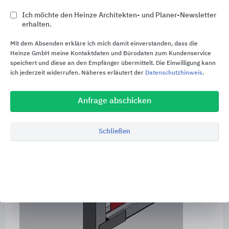
Der Endstab zieht den abfahrenden Behang nach
Ich möchte den Heinze Architekten- und Planer-Newsletter
unten. Um die permanente axiale Führung des
erhalten.
Fallstabes zu gewährleisten wird dieser beidseitig
Mit dem Absenden erkläre ich mich damit einverstanden, dass die
in einer speziellen, mehrteiligen seitlichen
Heinze GmbH meine Kontaktdaten und Bürodaten zum Kundenservice
Führungsschiene geführt. Diese Führungsschienen
speichert und diese an den Empfänger übermittelt. Die Einwilligung kann
ich jederzeit widerrufen. Näheres erläutert der
Datenschutzhinweis
.
sorgen für die Planlage des Behanges und
verhindern das Herausspringen (-drücken) des
Fallstabes aus den Führungsschienen. Der Antrieb
Anfrage abschicken
zieht den Behang über eine Wickelwelle nach
oben.
Schließen