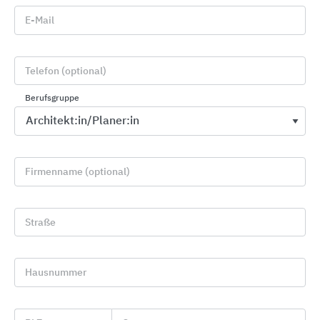
MQ2
E-Mail
Telefon (optional)
Berufsgruppe
Firmenname (optional)
Straße
Modell BS-ZIP-MQ3 für die direkte Montage
(Abstand zur Glasscheibe bis zu 6 cm)
Hausnummer
Befestigungsvariante 3