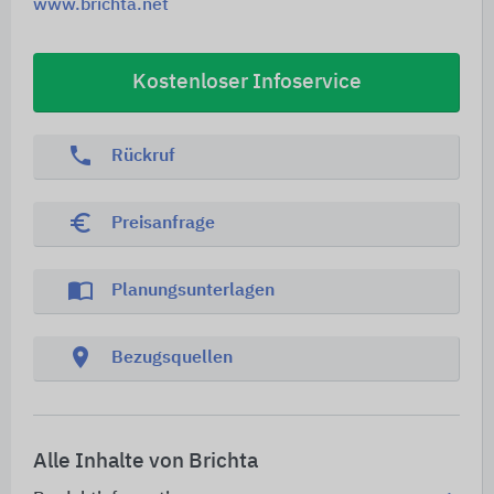
www.brichta.net
Kostenloser Infoservice
phone
Rückruf
euro_symbol
Preisanfrage
import_contacts
Planungsunterlagen
location_on
Bezugsquellen
Alle Inhalte von Brichta