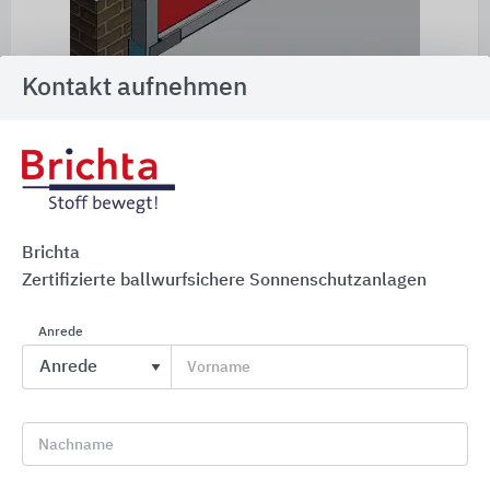
Kontakt aufnehmen
Modell BS-ZIP-MQ2 mit punktuellem
Schwingungsprofil (in der Abbildung blau
eingefärbt!)
Befestigungsvariante 2
Brichta
Zertifizierte ballwurfsichere Sonnenschutzanlagen
Durch das punktuelle Schwingungsprofil
(Anpassung der Befestigung an die Bausituation
Anrede
flexibel möglich) kann das Element ohne
Vorname
Beachtung auf Höchstabstände zur Scheibe sehr
hohe Beanspruchungen z.B. durch auftreffende
Bälle optimal ausgleichen.
Nachname
Punktuelles Schwingungsprofil:
Modell BS-ZIP-