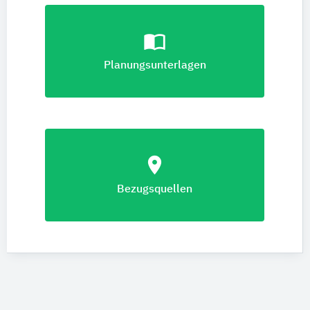
import_contacts
Planungsunterlagen
location_on
Bezugsquellen