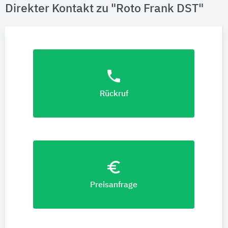
Direkter Kontakt zu "Roto Frank DST"
phone
Rückruf
euro_symbol
Preisanfrage