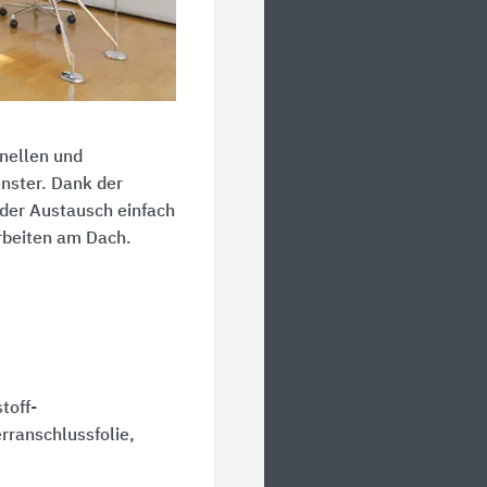
nellen und
nster. Dank der
der Austausch einfach
rbeiten am Dach.
toff-
rranschlussfolie,