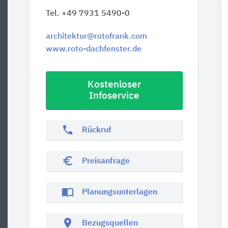
Tel. +49 7931 5490-0
architektur@rotofrank.com
www.roto-dachfenster.de
Kostenloser
Infoservice
phone
Rückruf
euro_symbol
Preisanfrage
import_contacts
Planungsunterlagen
location_on
Bezugsquellen