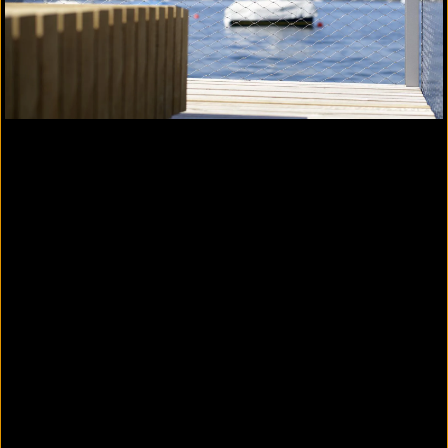
Webnet rot eingefärbt (alle RAL Farbtöne lieferbar)