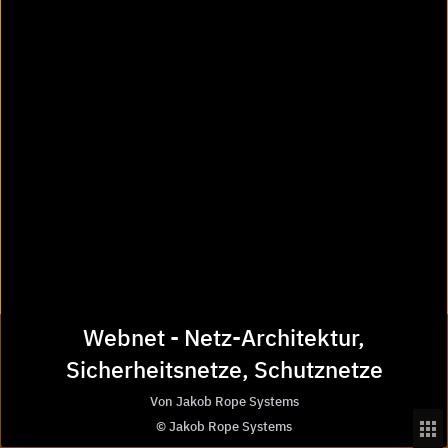
euro_symbol
Preisanfrage
import_contacts
Planungsunterlagen
Webnet - Netz-Architektur,
location_on
Sicherheitsnetze, Schutznetze
Bezugsquellen
Von Jakob Rope Systems
© Jakob Rope Systems