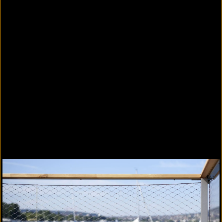
Webnet grau eingefärbt (alle RALFarbtöne
lieferbar)