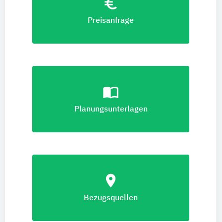
euro_symbol
Preisanfrage
import_contacts
Planungsunterlagen
location_on
Bezugsquellen