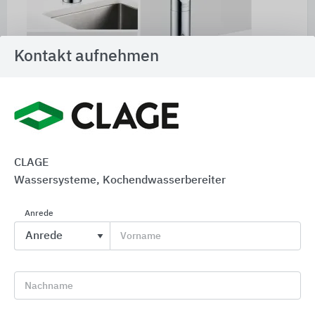
Kontakt aufnehmen
Classic
mit Bedientasten, zur Montage am
Spülbecken oder mit Tableau auf einem Tresen
CLAGE
Wassersysteme, Kochendwasserbereiter
Anrede
Vorname
Nachname