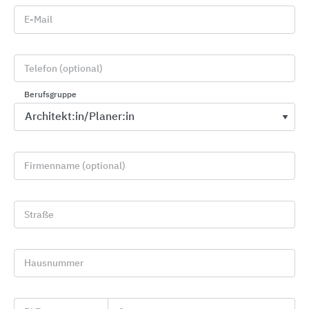
E-Mail
Telefon (optional)
Maße und Designs
Classic ist erhältlich in
Berufsgruppe
schwarz matt, verchromt gebürstet oder
verchromt glänzend, 2 Tabelau-Varianten
Firmenname (optional)
CLAGE Wassersysteme:
Straße
Untertisch-Geräte
Hausnummer