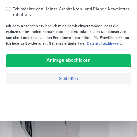
ganz einfach bedient werden.
Ich möchte den Heinze Architekten- und Planer-Newsletter
erhalten.
Die Spracheinstellung ist in deutsch oder englisch
möglich. Die Temperatur wird elektronisch
Mit dem Absenden erkläre ich mich damit einverstanden, dass die
Heinze GmbH meine Kontaktdaten und Bürodaten zum Kundenservice
geregelt. Im Gerät ist auch ein Filtersystem mit
speichert und diese an den Empfänger übermittelt. Die Einwilligung kann
leicht wechselbaren Filterkartuschen und ein
ich jederzeit widerrufen. Näheres erläutert der
Datenschutzhinweis
.
Leckageschutzsystem integriert. Auch hier sind
verschiedene Modelle möglich.
Anfrage abschicken
Schließen