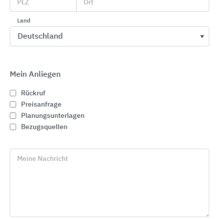
PLZ
Ort
Land
Mein Anliegen
Rückruf
Preisanfrage
Planungsunterlagen
Bezugsquellen
Meine Nachricht
Zum Wassersystem gehört neben der Armatur
auch ein Untertisch-Gerät. Das kompakte Gerät
mit weißem Gehäuse und Edelstahl-Innenbehälter
wird direkt unter der Spüle installiert. Über ein
benutzerfreundliches Touchdisplay kann das Gerät