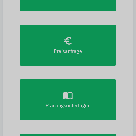
euro_symbol
Preisanfrage
import_contacts
Planungsunterlagen