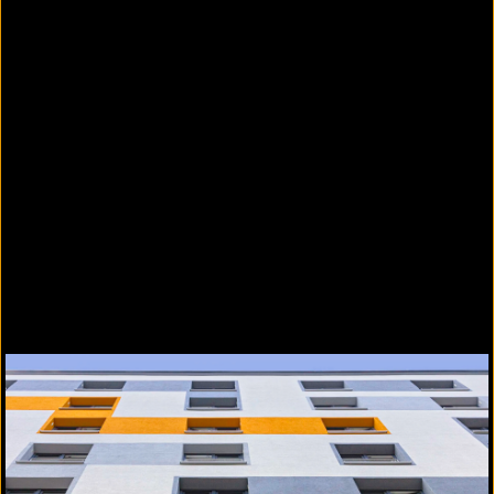
WARM-WAND Keramik und Naturstein –
Systemaufbau im Massivbau mit keramischer
Bekleidung
Dauerhafter Schutz vor Witterungs- und
Umwelteinflüssen
Unempfindlich gegen mechanische
Einwirkungen
Individuelle, vielfältige
Gestaltungsmöglichkeiten
Brandverhalten normal entflammbar bis
7 m
,