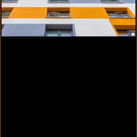
schwer entflammbar bis
22 m
, nicht brennbar
über
22 m
Gebäudehöhe über GOK (LBO
beachten)
WARM-WAND Keramik und Naturstein – die
Massivfassade
WARM-WAND Natur
Die Naturdämmfassade