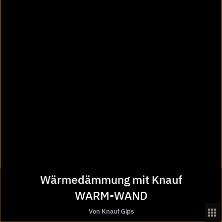
Direkter Kontakt zu "Knauf Gips"
phone
Rückruf
euro_symbol
Wärmedämmung mit Knauf
Preisanfrage
WARM-WAND
Von Knauf Gips