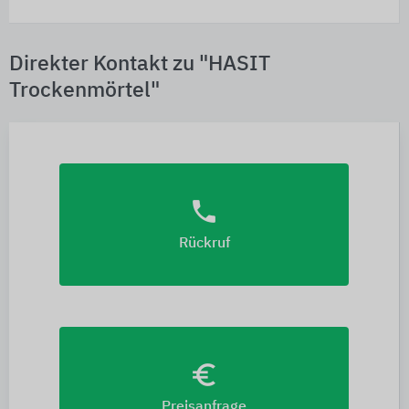
Direkter Kontakt zu "HASIT
Trockenmörtel"
phone
Rückruf
euro_symbol
Preisanfrage