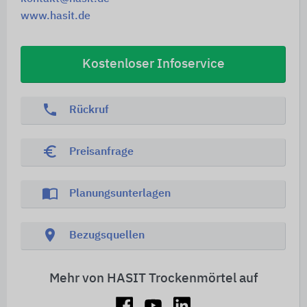
www.hasit.de
Kostenloser Infoservice
phone
Rückruf
euro_symbol
Preisanfrage
import_contacts
Planungsunterlagen
location_on
Bezugsquellen
Mehr von HASIT Trockenmörtel auf