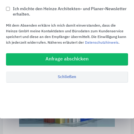
versehen, der aus mehreren Schichten besteht.
Ich möchte den Heinze Architekten- und Planer-Newsletter
Bei einem WDVS handelt es sich aufeinander
erhalten.
abgestimmtes, geprüftes und europäisch
Mit dem Absenden erkläre ich mich damit einverstanden, dass die
technisch zugelassenes Systembauteil eines
Heinze GmbH meine Kontaktdaten und Bürodaten zum Kundenservice
Herstellers.
speichert und diese an den Empfänger übermittelt. Die Einwilligung kann
ich jederzeit widerrufen. Näheres erläutert der
Datenschutzhinweis
.
Anfrage abschicken
Beispielhaftes Produkt
Schließen