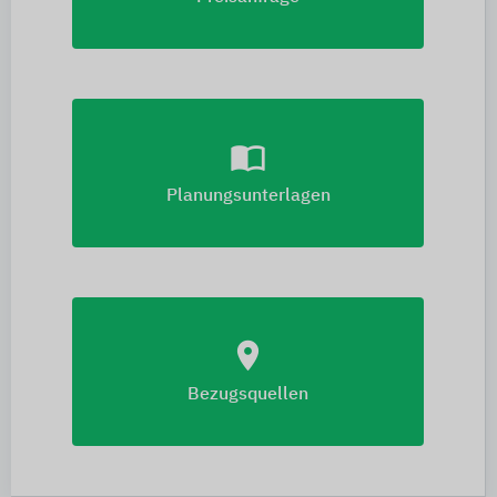
import_contacts
Planungsunterlagen
location_on
Bezugsquellen