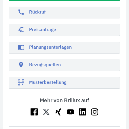
phone
Rückruf
euro_symbol
Preisanfrage
import_contacts
Planungsunterlagen
location_on
Bezugsquellen
Musterbestellung
Mehr von Brillux auf