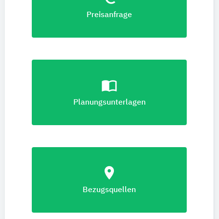
Preisanfrage
import_contacts
Planungsunterlagen
location_on
Bezugsquellen