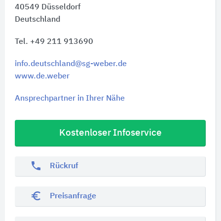
40549
Düsseldorf
Deutschland
Tel. +49 211 913690
info.deutschland@sg-weber.de
www.de.weber
Ansprechpartner in Ihrer Nähe
Kostenloser Infoservice
phone
Rückruf
euro_symbol
Preisanfrage