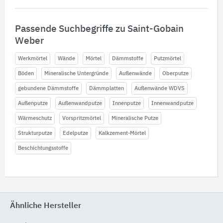
Passende Suchbegriffe zu Saint-Gobain
Weber
Werkmörtel
Wände
Mörtel
Dämmstoffe
Putzmörtel
Böden
Mineralische Untergründe
Außenwände
Oberputze
gebundene Dämmstoffe
Dämmplatten
Außenwände WDVS
Außenputze
Außenwandputze
Innenputze
Innenwandputze
Wärmeschutz
Vorspritzmörtel
Mineralische Putze
Strukturputze
Edelputze
Kalkzement-Mörtel
Beschichtungsstoffe
Ähnliche Hersteller