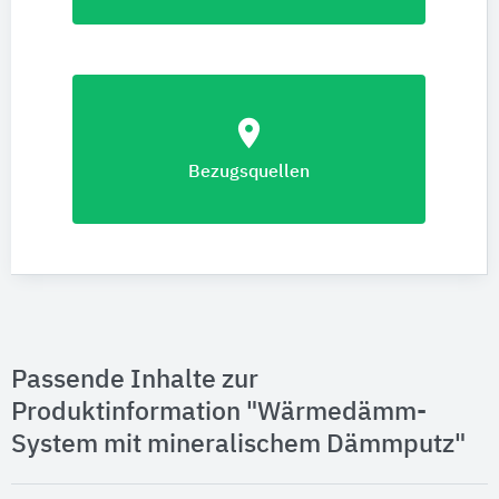
location_on
Bezugsquellen
Passende Inhalte zur
Produktinformation "Wärmedämm-
System mit mineralischem Dämmputz"