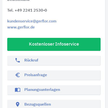
Tel. +49 2241 2530-0
kundenservice@gerflor.com
www.gerflor.de
Kostenloser Infoservice
phone
Rückruf
euro_symbol
Preisanfrage
import_contacts
Planungsunterlagen
location_on
Bezugsquellen