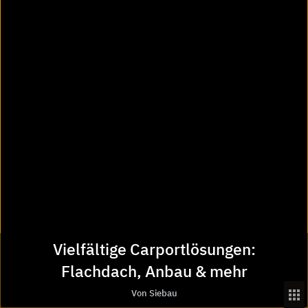
Startseite
Siebau
Carports, Gerätehausanbau, Einzel-, Doppel-, Reihen- und
Garagenanbau
Vielfältige Carportlösungen: Flachdach, Anbau & mehr
Über Heinze
Das Unternehmen
Kontakt und Kundenservice
Presse
Mediadaten
Newsletter-Archiv
Vielfältige Carportlösungen:
Services von Heinze
Flachdach, Anbau & mehr
Serviceübersicht
Von Siebau
Newsletter