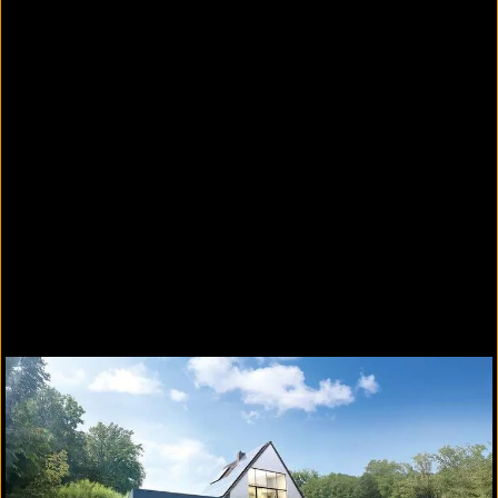
Reihencarport mit Ladestationen
Reihencarport mit Ladestationen für E-Autos
seitliche Sichtschutzelemente aus Aluminium
in Optik Holzdekor im Wechsel mit
Sichtschutzelementen aus Stahl mit
Quadratlochung
E-Panels zur Montage einer Wallbox