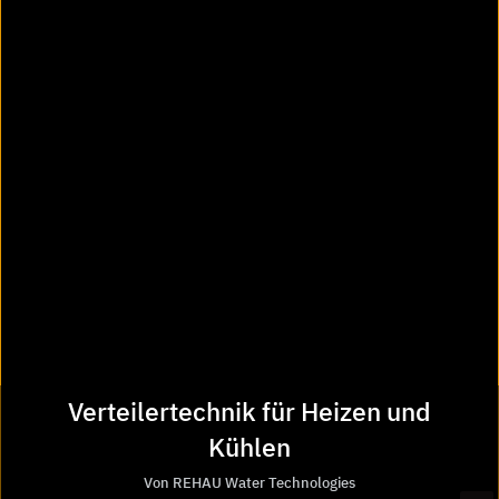
Baulösungen, Produkten und
deren Verwendung?
Unser kompetentes Heinze Redaktionsteam hilft Ihnen
gern weiter.
Kostenlos anfragen
Verteilertechnik für Heizen und
© Heinze GmbH 2026 - REHAU Water Technologies -
Kühlen
Verteilertechnik für Heizen und Kühlen
Von REHAU Water Technologies
Nutzungsbedingungen
Datenschutz
Impressum