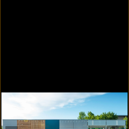
Variobox Professional CARPORT - mit seitlichen
Wandflächen und Zwischenwand
Variobox Professional |
UNTERSTAND
Mit Leichtigkeit konstruiert – überdachte
Ausgänge von Tiefgaragen ebenso wie geschützte
Freibereiche für Raucher.