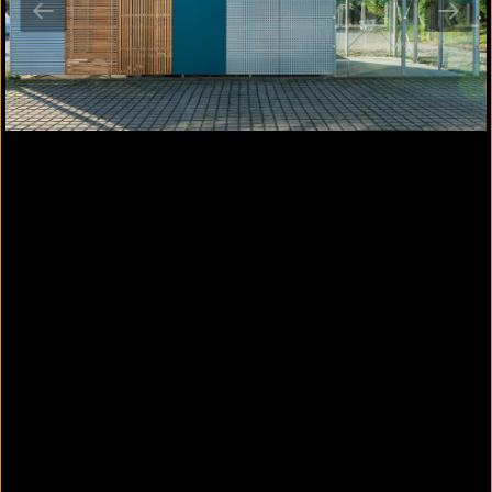
Durch die leichte, modulare Stahlskelettbauweise
erscheint der VARIOBOX Unterstand als elegantes
Bauwerk, das in seiner Umgebung Akzente setzt.
Je nach Anforderung können luft- und
blickdurchlässige Metallwandfüllungen, wie
beispielsweise Loch­bleche oder Rankgittermatten,
für zusätzlichen Schutz sorgen. Optional sind auch
LED-Beleuchtungssysteme erhältlich.
offen - einladend offenes Erscheinungsbild
durch modulare Stahlskelettbauweise
leicht - Tragsystem aus schlanken
Stahlbauteilen und nicht tragenden
Wandflächen
mehr Informationen -
Variobox Professional
UNTERSTAND