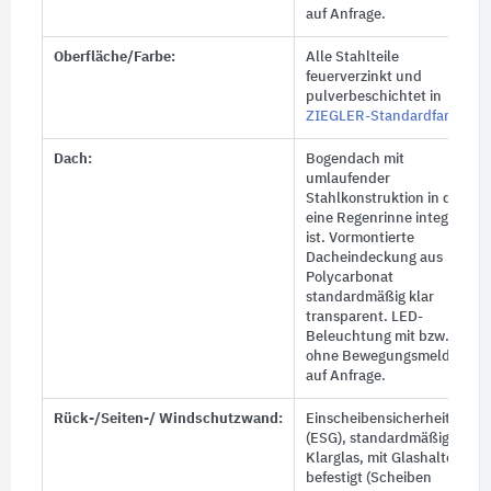
auf Anfrage.
Oberfläche/Farbe:
Alle Stahlteile
feuerverzinkt und
pulverbeschichtet in
ZIEGLER-Standardfarben
.
Dach:
Bogendach mit
umlaufender
Stahlkonstruktion in der
eine Regenrinne integriert
ist. Vormontierte
Dacheindeckung aus
Polycarbonat
standardmäßig klar
transparent. LED-
Beleuchtung mit bzw.
ohne Bewegungsmelder
auf Anfrage.
Rück-/Seiten-/ Windschutzwand:
Einscheibensicherheitsglas
(ESG), standardmäßig
Klarglas, mit Glashaltern
befestigt (Scheiben