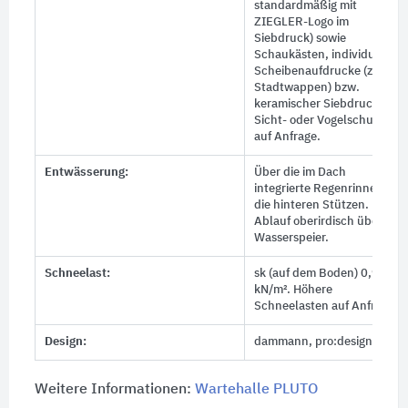
standardmäßig mit
ZIEGLER-Logo im
Siebdruck) sowie
Schaukästen, individuelle
Scheibenaufdrucke (z. B.
Stadtwappen) bzw.
keramischer Siebdruck als
Sicht- oder Vogelschutz
auf Anfrage.
Entwässerung:
Über die im Dach
integrierte Regenrinne und
die hinteren Stützen.
Ablauf oberirdisch über
Wasserspeier.
Schneelast:
sk (auf dem Boden) 0,93
kN/m². Höhere
Schneelasten auf Anfrage
Design:
dammann, pro:design
Weitere Informationen:
Wartehalle PLUTO