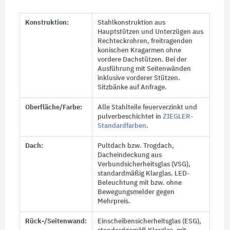
Konstruktion:
Stahlkonstruktion aus
Hauptstützen und Unterzügen aus
Rechteckrohren, freitragenden
konischen Kragarmen ohne
vordere Dachstützen. Bei der
Ausführung mit Seitenwänden
inklusive vorderer Stützen.
Sitzbänke auf Anfrage.
Oberfläche/Farbe:
Alle Stahlteile feuerverzinkt und
pulverbeschichtet in
ZIEGLER-
Standardfarben
.
Dach:
Pultdach bzw. Trogdach,
Dacheindeckung aus
Verbundsicherheitsglas (VSG),
standardmäßig Klarglas. LED-
Beleuchtung mit bzw. ohne
Bewegungsmelder gegen
Mehrpreis.
Rück-/Seitenwand:
Einscheibensicherheitsglas (ESG),