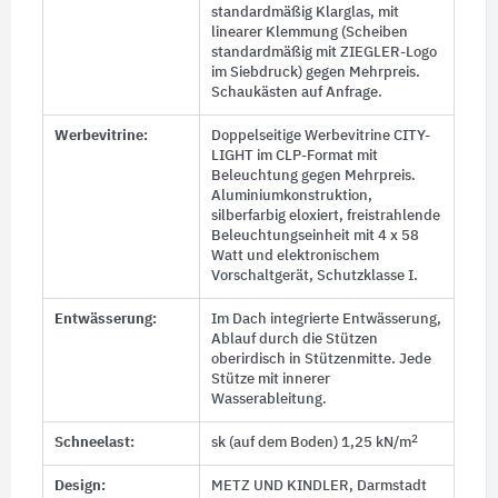
standardmäßig Klarglas, mit
linearer Klemmung (Scheiben
standardmäßig mit ZIEGLER-Logo
im Siebdruck) gegen Mehrpreis.
Schaukästen auf Anfrage.
Werbevitrine:
Doppelseitige Werbevitrine CITY-
LIGHT im CLP-Format mit
Beleuchtung gegen Mehrpreis.
Aluminiumkonstruktion,
silberfarbig eloxiert, freistrahlende
Beleuchtungseinheit mit 4 x 58
Watt und elektronischem
Vorschaltgerät, Schutzklasse I.
Entwässerung:
Im Dach integrierte Entwässerung,
Ablauf durch die Stützen
oberirdisch in Stützenmitte. Jede
Stütze mit innerer
Wasserableitung.
2
Schneelast:
sk (auf dem Boden) 1,25 kN/m
Design:
METZ UND KINDLER, Darmstadt