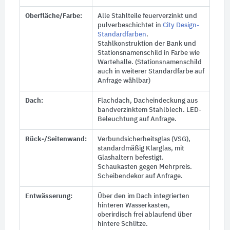
Oberfläche/Farbe:
Alle Stahlteile feuerverzinkt und
pulverbeschichtet in
City Design-
Standardfarben
.
Stahlkonstruktion der Bank und
Stationsnamenschild in Farbe wie
Wartehalle. (Stationsnamenschild
auch in weiterer Standardfarbe auf
Anfrage wählbar)
Dach:
Flachdach, Dacheindeckung aus
bandverzinktem Stahlblech. LED-
Beleuchtung auf Anfrage.
Rück-/Seitenwand:
Verbundsicherheitsglas (VSG),
standardmäßig Klarglas, mit
Glashaltern befestigt.
Schaukasten gegen Mehrpreis.
Scheibendekor auf Anfrage.
Entwässerung:
Über den im Dach integrierten
hinteren Wasserkasten,
oberirdisch frei ablaufend über
hintere Schlitze.