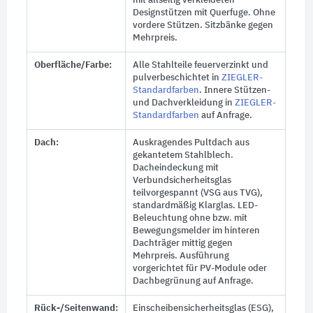
mit allseitig verkleideten
Designstützen mit Querfuge. Ohne
vordere Stützen. Sitzbänke gegen
Mehrpreis.
Oberfläche/Farbe:
Alle Stahlteile feuerverzinkt und
pulverbeschichtet in
ZIEGLER-
Standardfarben
. Innere Stützen-
und Dachverkleidung in
ZIEGLER-
Standardfarben
auf Anfrage.
Dach:
Auskragendes Pultdach aus
gekantetem Stahlblech.
Dacheindeckung mit
Verbundsicherheitsglas
teilvorgespannt (VSG aus TVG),
standardmäßig Klarglas. LED-
Beleuchtung ohne bzw. mit
Bewegungsmelder im hinteren
Dachträger mittig gegen
Mehrpreis. Ausführung
vorgerichtet für PV-Module oder
Dachbegrünung auf Anfrage.
Rück-/Seitenwand:
Einscheibensicherheitsglas (ESG),