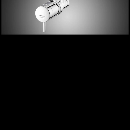
Thermostat „pinox“
Inspiriert durch die Formensprache moderner
Einrichtungen setzt der „pinox“ Thermostat
besondere Akzente. Der Hebelgriff ermöglicht eine
leichte und präzise Temperatureinstellung.
Der „pinox“ wurde mehrfach ausgezeichnet.
Design Plus ISH Frankfurt 2013
Innovationspreis Architektur + Technik