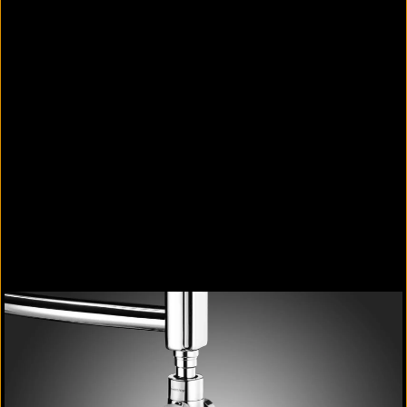
Klemmringverschraubungen für alle Rohrarten.
Weiterführende Informationen
Thermostate und Armaturen für Heizkörper
(Gesamtüberblick):
Produktübersicht
Thermostate