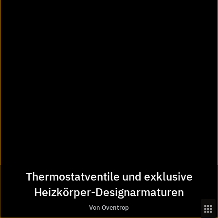
import_contacts
Planungsunterlagen
location_on
Bezugsquellen
Thermostatventile und exklusive
Heizkörper-Designarmaturen
Von Oventrop