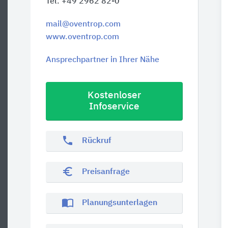
Tel. +49 2962 82-0
mail@oventrop.com
www.oventrop.com
Ansprechpartner in Ihrer Nähe
Kostenloser
Infoservice
phone
Rückruf
euro_symbol
Preisanfrage
import_contacts
Planungsunterlagen