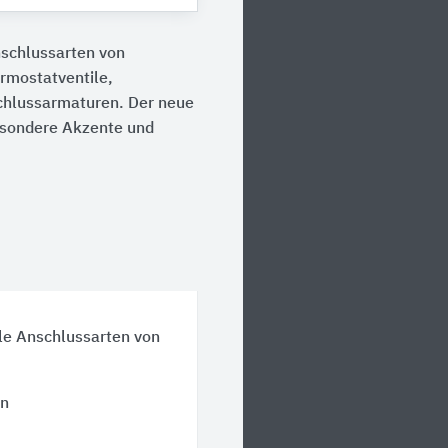
nschlussarten von
rmostatventile,
chlussarmaturen. Der neue
esondere Akzente und
le Anschlussarten von
en