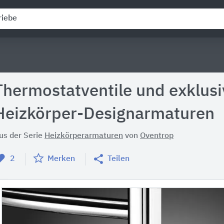
Thermostatventile und exklusi
Heizkörper-Designarmaturen
us der Serie
Heizkörperarmaturen
von
Oventrop
2
Merken
Teilen