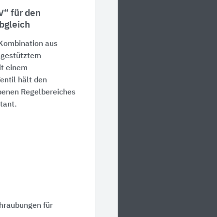
V“ für den
bgleich
 Kombination aus
ngestütztem
it einem
entil hält den
benen Regelbereiches
tant.
hraubungen für