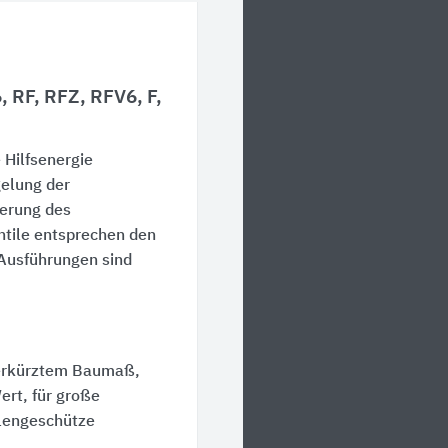
 RF, RFZ, RFV6, F,
 Hilfsenergie
gelung der
erung des
ntile entsprechen den
 Ausführungen sind
verkürztem Baumaß,
ert, für große
alengeschütze