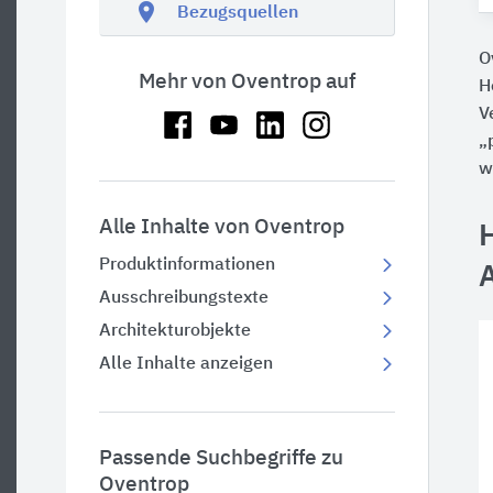
location_on
Bezugsquellen
O
Mehr von Oventrop auf
H
V
„
w
Alle Inhalte von Oventrop
Produktinformationen
Ausschreibungstexte
Architekturobjekte
Alle Inhalte anzeigen
Passende Suchbegriffe zu
Oventrop