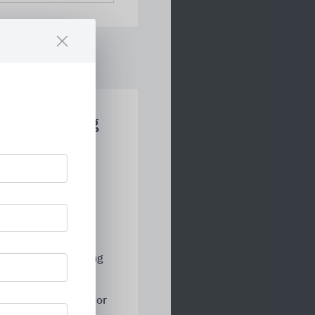
otorbedienung
rtiment Sicht- und
. Es reicht vom
bis zum Rollo mit
en. Brichta-Rollos
ll kombinierbar.
 Fassadenbeschattung
belstange oder Motor