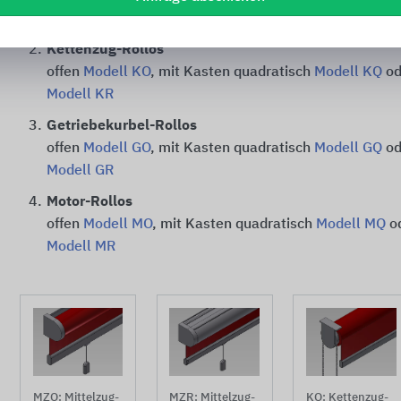
Modell MZR
2.
Kettenzug-Rollos
offen
Modell KO
, mit Kasten quadratisch
Modell KQ
od
Modell KR
3.
Getriebekurbel-Rollos
offen
Modell GO
, mit Kasten quadratisch
Modell GQ
od
Modell GR
4.
Motor-Rollos
offen
Modell MO
, mit Kasten quadratisch
Modell MQ
od
Modell MR
MZO: Mittelzug-
KO: Kettenzug-
MZR: Mittelzug-