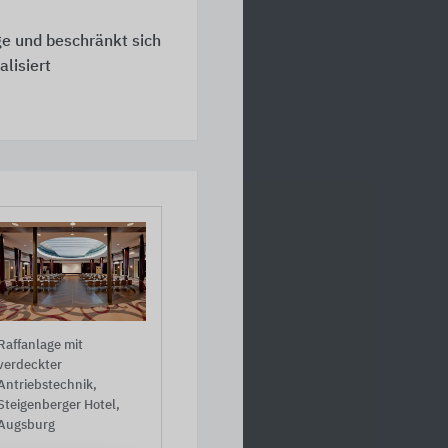
ge und beschränkt sich
alisiert
Raffanlage mit
verdeckter
Antriebstechnik,
Steigenberger Hotel,
Augsburg