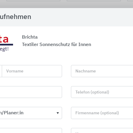
aufnehmen
ollos
Brichta
Textiler Sonnenschutz für Innen
Rollos mit Schnurzug-, Kurbel- oder M
Umfangreich ist das Brichta-So
Vorname
Nachname
Blendschutz in Form von Rollos
kleinformatigen Mittelzugrollo 
großen Breiten- und Höhenmaß
Telefon (optional)
sind sehr flexibel und individue
Als Fenster-, Türen- oder
Firmenname (optional)
einsetzbar
Bedienung per Schnur, Kur