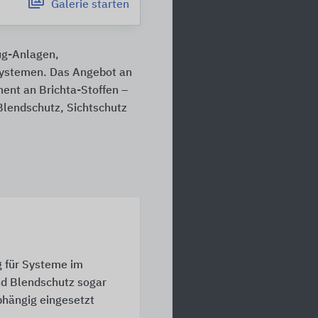
Galerie
starten
ug-Anlagen,
ystemen. Das Angebot an
ent an Brichta-Stoffen –
Blendschutz, Sichtschutz
 für Systeme im
und Blendschutz sogar
abhängig eingesetzt