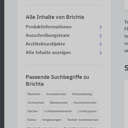
Alle Inhalte von Brichta
T
Produktinformationen
F
Ausschreibungstexte
t
v
Architekturobjekte
u
Alle Inhalte anzeigen
Passende Suchbegriffe zu
Brichta
Markisen
Sonnenschutz
Verdunkelung
Sichtschutz
Blendschutz
Dachoberlichter
Dächer
Lichtbandelemente
Lichtkuppeln
Rollos
Verglasungen
Textiler Sonnenschutz