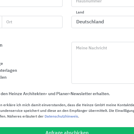
Hausnummer
Motorbedienung auch als F
Rollo-Lösung von Brichta
Smartphone-Lösung mögli
Land
Sichtbare Aluminiumteile p
Ort
RAL-Farben nach Wahl lief
Stoff individuell aus dem B
n
wählbar
Meine Nachricht
Maximale Anlagengrößen (
ge
Breite von 60 bis
550 cm
, 
terlagen
2
2)
Fläche
bis
25 m
llen
 den Heinze Architekten- und Planer-Newsletter erhalten.
n erkläre ich mich damit einverstanden, dass die Heinze GmbH meine Kontaktd
Modellvarianten Rollos
ndenservice speichert und diese an den Empfänger übermittelt. Die Einwilligung
ufen. Näheres erläutert der
Datenschutzhinweis
.
1.
Mittelzug-Rollos
offen
Modell MZO
, mit Kasten quadratisch
Modell MZ
Anfrage abschicken