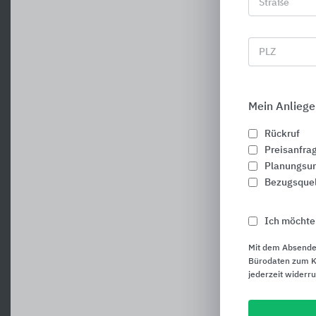
Straße
PLZ
Mein Anliege
Rückruf
Preisanfra
Planungsun
Bezugsque
Ich möchte
Mit dem Absende
Bürodaten zum Ku
jederzeit widerr