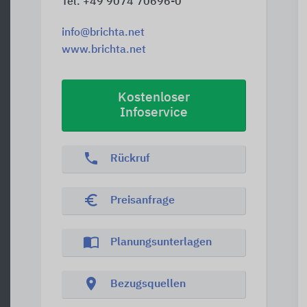
Tel. +49 9074 70696-0
info@brichta.net
www.brichta.net
Kostenloser
Infoservice
phone
Rückruf
euro_symbol
Preisanfrage
import_contacts
Planungsunterlagen
location_on
Bezugsquellen