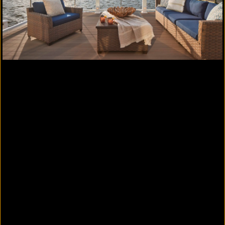
HOLLYWOOD
HOLLYWOOD
- Natürliche, strukturierte
Holzmaserung
Kerama HOLLYWOOD weist eine täuschend echte
und moderne, sowie rustikale Optik auf.
Die Dielen lassen sich aufgrund der innovativen