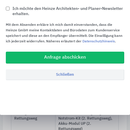
Aufsetz-Raffstoren von WAREMA zeichnen sich
Ich möchte den Heinze Architekten- und Planer-Newsletter
durch ein kostenoptimiertes, kompaktes System
erhalten.
mit Kunststoffkästen aus. Der Kasten sitzt oben
Mit dem Absenden erkläre ich mich damit einverstanden, dass die
auf dem Fensterrahmen. Für Neubauprojekte und
Heinze GmbH meine Kontaktdaten und Bürodaten zum Kundenservice
Kernsanierungen geeignet oder in bestehende
speichert und diese an den Empfänger übermittelt. Die Einwilligung kann
Fensteröffnungen bei Fenstertausch einsetzbar.
ich jederzeit widerrufen. Näheres erläutert der
Datenschutzhinweis
.
max. Breite
3000 mm
Anfrage abschicken
max. Höhe
3000 mm
Schließen
2
max. Fläche
9 m
Lamellenbreite
80 mm
Anwendungsbereiche
Neubau, Renovierung
Lösungen für den
SecuKit (2. Rettungsweg),
Rettungsweg
Notstrom-Kit (2. Rettungsweg),
Akku-Modul UP (2.
Rettungsweg)