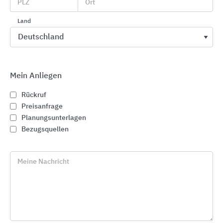
PLZ
Ort
Terrassenmotor, Insekten-/
Pollenschutz
Land
Antrieb
Motor, optional: Solar-Antrieb
Weitere Informationen
Mein Anliegen
Rückruf
Preisanfrage
Planungsunterlagen
Bezugsquellen
Meine Nachricht
Aufsetz-Raffstoren