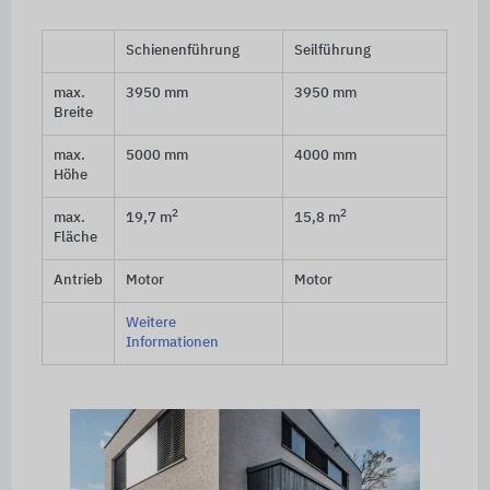
Schienenführung
Seilführung
max.
3950 mm
3950 mm
Breite
max.
5000 mm
4000 mm
Höhe
2
2
max.
19,7 m
15,8 m
Fläche
Antrieb
Motor
Motor
Weitere
Informationen