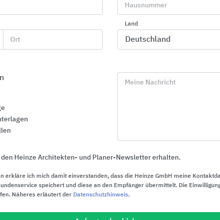
Hausnummer
Modula10® - Bausteine
Land
Mit der übersichtlichen Aufbaustruktur des Systembaukas
Ort
technischen Kombinationsmöglichkeiten lassen sich vielfä
jeden Bedarf frei aufeinander abstimmen.
n
Meine Nachricht
ge
terlagen
llen
 den Heinze Architekten- und Planer-Newsletter erhalten.
n erkläre ich mich damit einverstanden, dass die Heinze GmbH meine Kontaktd
ndenservice speichert und diese an den Empfänger übermittelt. Die Einwilligung
ufen. Näheres erläutert der
Datenschutzhinweis
.