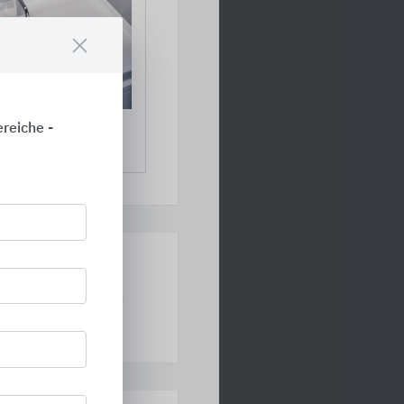
reiche -
MODULA10®
ern, wodurch eine
er und vielfältigen