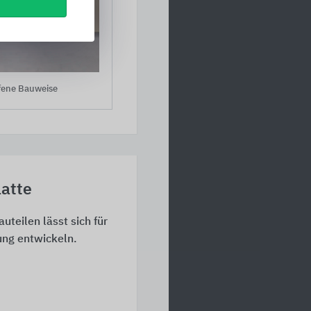
fene Bauweise
atte
teilen lässt sich für
ung entwickeln.