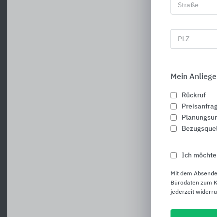
Straße
PLZ
Mein Anliege
Rückruf
Preisanfra
Planungsun
Bezugsque
Ich möchte
Mit dem Absende
Bürodaten zum Ku
jederzeit widerr