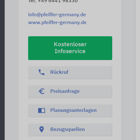
Tel. +49 6441 98330
info@pfeiffer-germany.de
www.pfeiffer-germany.de
Kostenloser
Infoservice
phone
Rückruf
euro_symbol
Preisanfrage
import_contacts
Planungsunterlagen
location_on
Bezugsquellen