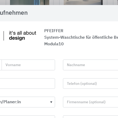
aufnehmen
PFEIFFER
System-Waschtische für öffentliche Be
MODULA10® | LAC
MODULA10®
Frankfurt | ©H.G. Esch
Modula10
Vorname
Nachname
Modula10® basiert auf einem Raster von 10 x 10 Zentimet
Telefon (optional)
gestalterische Abstimmung mit jedem üblichen Fliesenrast
Interior Design Konzepten ermöglicht wird.
Firmenname (optional)