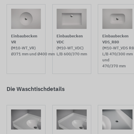
Einbaubecken
Einbaubecken
Einbaubecken
VDS_R80
VDC
VR
(M10-WT_VDS R8
(M10-WT_VDC)
(
M10-WT_VR)
L/B 470/300 mm
L/B 600/370 mm
Ø371 mm und Ø400 mm
und
470/370 mm
Die Waschtischdetails