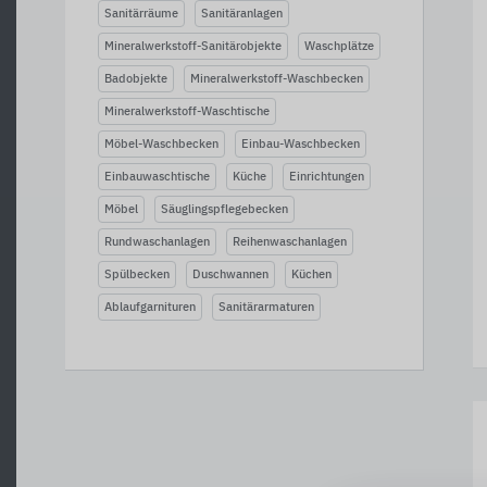
Sanitärräume
Sanitäranlagen
Mineralwerkstoff-Sanitärobjekte
Waschplätze
Badobjekte
Mineralwerkstoff-Waschbecken
Mineralwerkstoff-Waschtische
Möbel-Waschbecken
Einbau-Waschbecken
Einbauwaschtische
Küche
Einrichtungen
Möbel
Säuglingspflegebecken
Rundwaschanlagen
Reihenwaschanlagen
Spülbecken
Duschwannen
Küchen
Ablaufgarnituren
Sanitärarmaturen