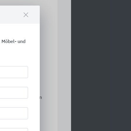
ichtete Spanplatte
atten), COREPEL
 Möbel- und
eckschichten
atte) mit High
eschnittene Platten