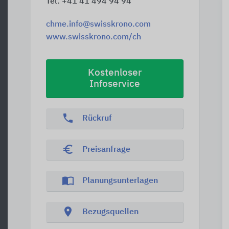
Tel. +41 41 494 94 94
chme.info@swisskrono.com
www.swisskrono.com/ch
Kostenloser
Infoservice
phone
Rückruf
euro_symbol
Preisanfrage
import_contacts
Planungsunterlagen
location_on
Bezugsquellen