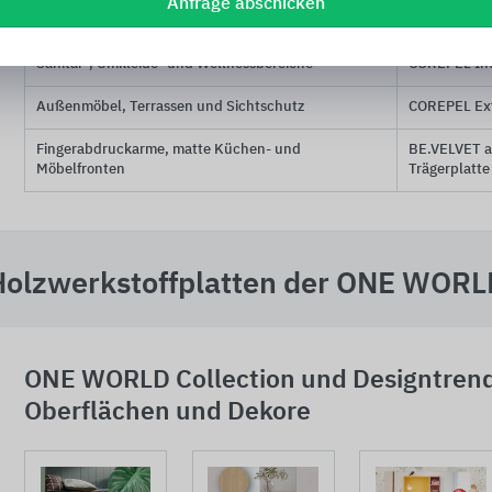
Anfrage abschicken
Rustikaler, konstruktiver Innenausbau
OSB
Sanitär-, Umkleide- und Wellnessbereiche
COREPEL Int
Außenmöbel, Terrassen und Sichtschutz
COREPEL Ext
Fingerabdruckarme, matte Küchen- und
BE.VELVET a
Möbelfronten
Trägerplatte
Holzwerkstoffplatten der ONE WORLD
ONE WORLD Collection und Designtrend
Oberflächen und Dekore