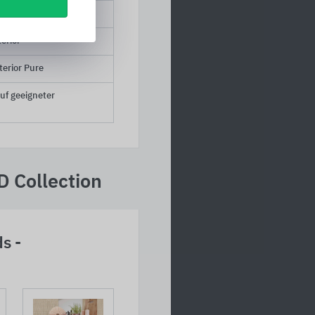
erior
erior Pure
uf geeigneter
 Collection
s -