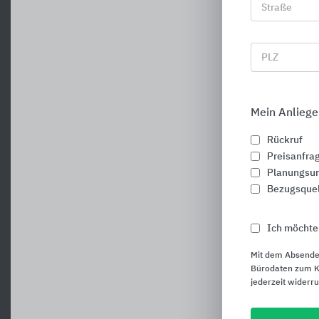
Straße
PLZ
Mein Anliege
Rückruf
Preisanfra
Planungsun
Bezugsque
Ich möchte
Mit dem Absende
Bürodaten zum Ku
jederzeit widerr