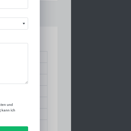
erte Platte / Lösung
Decor
aten und
 kann ich
undplatte