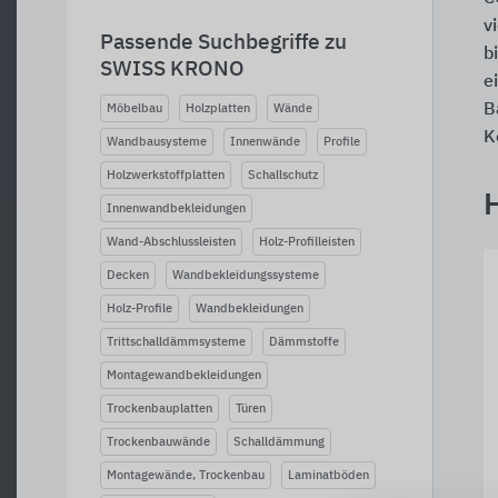
v
Passende Suchbegriffe zu
b
SWISS KRONO
e
B
Möbelbau
Holzplatten
Wände
K
Wandbausysteme
Innenwände
Profile
Holzwerkstoffplatten
Schallschutz
Innenwandbekleidungen
Wand-Abschlussleisten
Holz-Profilleisten
Decken
Wandbekleidungssysteme
Holz-Profile
Wandbekleidungen
Trittschalldämmsysteme
Dämmstoffe
Montagewandbekleidungen
Trockenbauplatten
Türen
Trockenbauwände
Schalldämmung
Montagewände, Trockenbau
Laminatböden