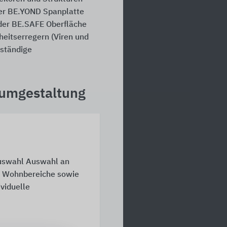
der BE.YOND Spanplatte
der BE.SAFE Oberfläche
heitserregern (Viren und
eständige
aumgestaltung
uswahl Auswahl an
er Wohnbereiche sowie
viduelle