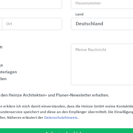
Hausnummer
Anwendungsempfehlungen
Land
Ort
Wann ist welche Platte sinnvoll?
n
Meine Nachricht
Anwendungsbereich
Empfehlensw
ge
Standardmöbel, Schränke und Regale
Spanplatte 
terlagen
llen
Wohngesunde Möbel im Wohnbereich
BE.YOND
Lackierte oder stark gefräste Fronten
MDF
 den Heinze Architekten- und Planer-Newsletter erhalten.
Filigrane, besonders robuste Möbel mit Designkante
SWISSCDF
n erkläre ich mich damit einverstanden, dass die Heinze GmbH meine Kontaktd
ndenservice speichert und diese an den Empfänger übermittelt. Die Einwilligung
Stark belastete Tisch- und Möbeloberflächen
SWISS Verb
ufen. Näheres erläutert der
Datenschutzhinweis
.
Besonders stabile Möbel oder Regale
SWISSPFB