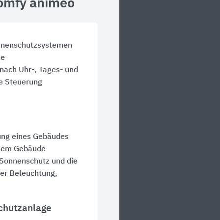
omfy animeo
onnenschutzsystemen
ne
nach Uhr-, Tages- und
e Steuerung
tung eines Gebäudes
inem Gebäude
 Sonnenschutz und die
ter Beleuchtung,
schutzanlage