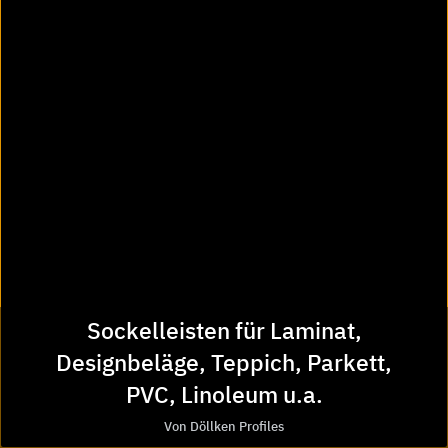
Serviceübersicht
Newsletter
Ausschreibungstexte-Manager
CAD-Manager
Stellenmarkt
Partner von Heinze
BauDatenbank
BauDatenOnline
BauNetz
baunetz id
Sockelleisten für Laminat,
Aktuelles von Heinze
Facebook
Designbeläge, Teppich, Parkett,
Instagram
PVC, Linoleum u.a.
Pinterest
Von Döllken Profiles
LinkedIn