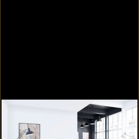
Holzleisten
Mit Holzleisten kann für jeden Einrichtungsstil die
passende Optik gefunden werden. Auch das
Raumklima lässt sich durch massives Holz
beeinflussen: Feuchtigkeit in der Raumluft wird
aufgenommen und in trockenen Zeiten wieder
abgegeben, was die elektrostatische Aufladung
von Staub verhindern kann.