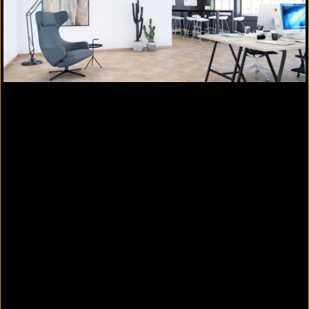
Holzleisten
Massivholzleisten
Sockelleisten MDF
Profilleisten
Weitere Informationen
Fussbodenprofile, Wand- und
Spezialprofile
Fussbodenprofile bieten Schutz an stark