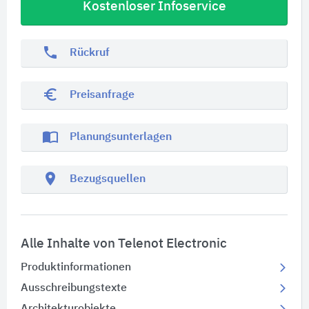
Kostenloser Infoservice
phone
Rückruf
euro_symbol
Preisanfrage
import_contacts
Planungsunterlagen
location_on
Bezugsquellen
Alle Inhalte von Telenot Electronic
Produktinformationen
Ausschreibungstexte