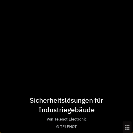
location_on
Bezugsquellen
Passende Inhalte zur
Produktinformation
Sicherheitslösungen für
"Sicherheitslösungen für
Industriegebäude
Industriegebäude"
Von Telenot Electronic
© TELENOT