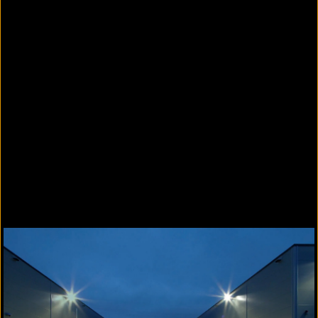
Liefer- und Ladebereiche mit Ladebuchten für
LKW, Rolltoren und zusätzlichen Personaltüren
sollten daher mit Tür- und Rolltorkontakten
gesichert werden. Diese Kontakte sind so
angebracht, dass schon der Versuch ein Tor
aufzuhebeln, erkannt und Alarm ausgelöst wird.
Bewegungsmelder
Innenbereiche sind zusätzlich mit
Bewegungsmeldern ausgestattet um Täter
erkennen, unabhängig davon, wie sie Zugang
erlangt haben.
Weitere Informationen
Prospekt Bewegungsmelder comstar VAYO
pro
Prospekt Bewegungsmelder histar 1000