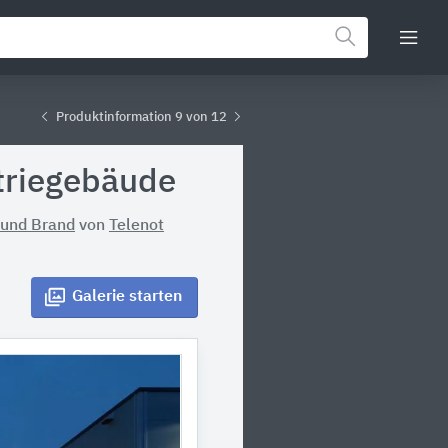
Produktinformation 9 von 12
striegebäude
 und Brand
von
Telenot
Galerie
starten