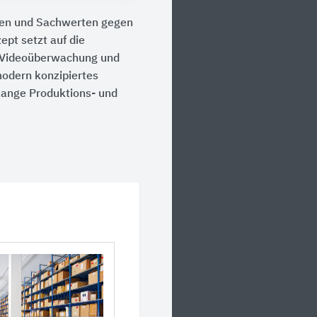
ben und Sachwerten gegen
pt setzt auf die
, Videoüberwachung und
odern konzipiertes
ange Produktions- und