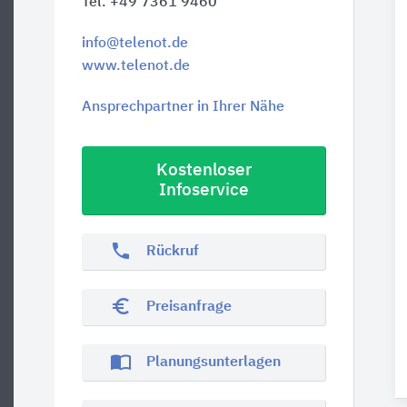
Tel. +49 7361 9460
info@telenot.de
www.telenot.de
Ansprechpartner in Ihrer Nähe
Kostenloser
Infoservice
phone
Rückruf
euro_symbol
Preisanfrage
import_contacts
Planungsunterlagen