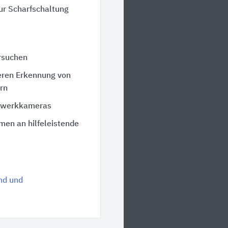
zur Scharfschaltung
rsuchen
eren Erkennung von
rn
tzwerkkameras
men an hilfeleistende
nd und