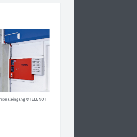
ersonaleingang ©TELENOT