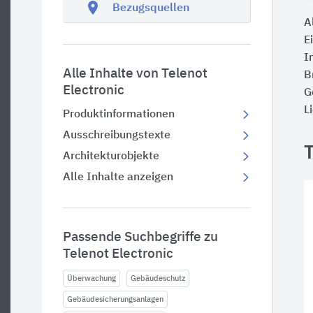
location_on
Bezugsquellen
A
E
I
Alle Inhalte von Telenot
B
Electronic
G
L
Produktinformationen
Ausschreibungstexte
Architekturobjekte
Alle Inhalte anzeigen
Passende Suchbegriffe zu
Telenot Electronic
Überwachung
Gebäudeschutz
Gebäudesicherungsanlagen