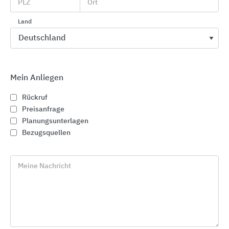
PLZ
Ort
Land
Brandmeldeanlage erkennt
Brände frühzeitig
Mein Anliegen
Rückruf
Preisanfrage
Planungsunterlagen
Bezugsquellen
Meine Nachricht
Brandmeldeanlage ©TELENOT