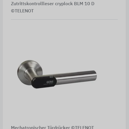
Zutrittskontrollleser cryplock BLM 10 D
©TELENOT
Mechatronischer Türdrücker ©TELENOT