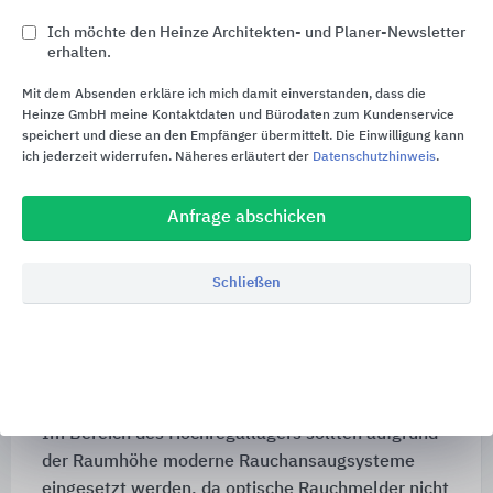
Eine Brandmeldeanlage wird mit z.B. optischen
Ich möchte den Heinze Architekten- und Planer-Newsletter
Rauchmeldern und Handfeuermeldern an den
erhalten.
Fluchtwegen an die räumlichen und betrieblichen
Bedingungen angepasst.
Mit dem Absenden erkläre ich mich damit einverstanden, dass die
Heinze GmbH meine Kontaktdaten und Bürodaten zum Kundenservice
Installation der Brandmeldeanlage
speichert und diese an den Empfänger übermittelt. Die Einwilligung kann
ich jederzeit widerrufen. Näheres erläutert der
Datenschutzhinweis
.
Da die Brandmeldeanlage zur Alarmierung und
Evakuierung der Mitarbeiter dient, ist die
Anfrage abschicken
Installation der Brandmelderzentrale in einem
separaten E30 Brandschutzraum erforderlich, der
Schließen
beispielsweise in einem entsprechend
geschützten Bereichs im EDV Raum untergebracht
werden kann.
Rauchansaugsysteme im Hochregallager
Im Bereich des Hochregallagers sollten aufgrund
der Raumhöhe moderne Rauchansaugsysteme
eingesetzt werden, da optische Rauchmelder nicht