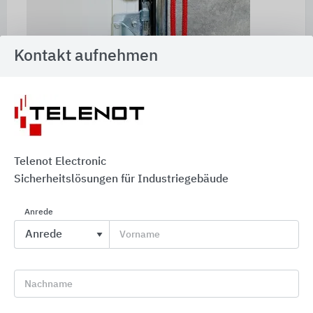
Kontakt aufnehmen
Magnetkontakte sichern Rollte und Personaltüren
©TELENOT
Telenot Electronic
Flächendeckende Sicherheit
Sicherheitslösungen für Industriegebäude
Mit dem Einsatz moderner Hochregal-Lagertechnik
Anrede
steigt die Wertbelastung pro Quadratmeter und
damit der Verlust bei einem Schadensereignis.
Vorname
Besondere Schwachstellen sind Türen und
Rolltore.
Nachname
Tür- und Rolltorkontakte