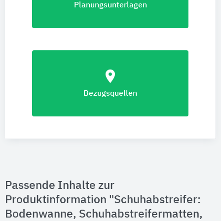
Planungsunterlagen
location_on
Bezugsquellen
Passende Inhalte zur
Produktinformation "Schuhabstreifer:
Bodenwanne, Schuhabstreifermatten,