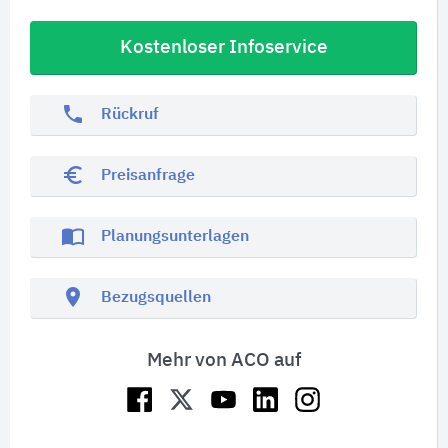
Kostenloser Infoservice
phone
Rückruf
euro_symbol
Preisanfrage
import_contacts
Planungsunterlagen
location_on
Bezugsquellen
Mehr von ACO auf