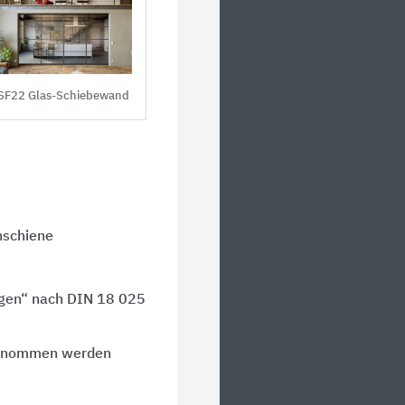
SF22 Glas-Schiebewand
nschiene
ngen“ nach
DIN 18 025
enommen werden