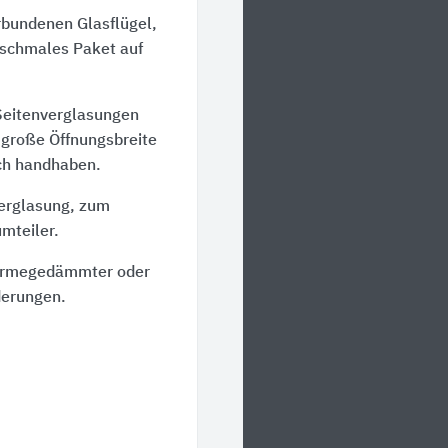
erbundenen Glasflügel,
 schmales Paket auf
 Seitenverglasungen
 große Öffnungsbreite
ach handhaben.
verglasung, zum
mteiler.
n wärmegedämmter oder
derungen.