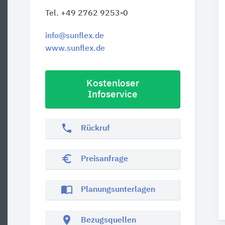
Tel. +49 2762 9253-0
info@sunflex.de
www.sunflex.de
Kostenloser
Infoservice
phone
Rückruf
euro_symbol
Preisanfrage
import_contacts
Planungsunterlagen
location_on
Bezugsquellen