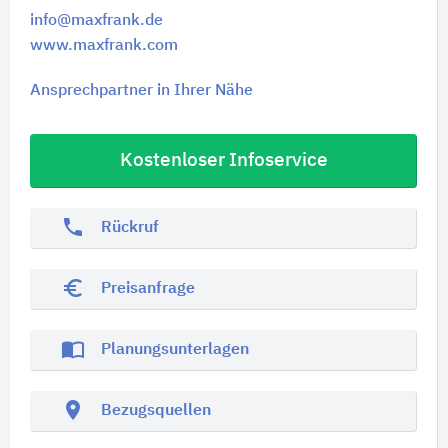
info@maxfrank.de
www.maxfrank.com
Ansprechpartner in Ihrer Nähe
Kostenloser Infoservice
phone
Rückruf
euro_symbol
Preisanfrage
import_contacts
Planungsunterlagen
location_on
Bezugsquellen