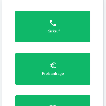
phone
Rückruf
euro_symbol
Preisanfrage