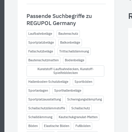
Passende Suchbegriffe zu
REGUPOL Germany
Laufbahnbeläge
Bautenschutz
Sportplatzbeläge
Balkonbeläge
Fallschutzbeläge
Trittschalldämmung
Bautenschutzmatten
Bodenbeläge
Kunststoff-Laufbahndecken, Kunstoff-
Spielfelddecken
Hallenboden-Schutzbeläge
Sportböden
Sportanlagen
Sporthallenbeläge
Sportplatzausstattung
Schwingungsdämpfung
Schallschutzdämmstoffe
Schallschutz
Schalldämmung
Kautschukgranulat-Matten
Böden
Elastische Böden
Fußböden