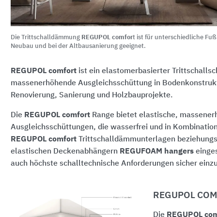
Die Trittschalldämmung
REGUPOL comfor
t ist für unterschiedliche F
Neubau und bei der Altbausanierung geeignet.
REGUPOL comfort
ist ein elastomerbasierter Trittschallsc
massenerhöhende Ausgleichsschüttung in Bodenkonstrukt
Renovierung, Sanierung und Holzbauprojekte.
Die
REGUPOL comfort
Range bietet elastische, massene
Ausgleichsschüttungen, die wasserfrei und in Kombination 
REGUPOL comfort
Trittschalldämmunterlagen beziehung
elastischen Deckenabhängern
REGUFOAM hangers
einge
auch höchste schalltechnische Anforderungen sicher einz
REGUPOL COM
Die
REGUPOL com