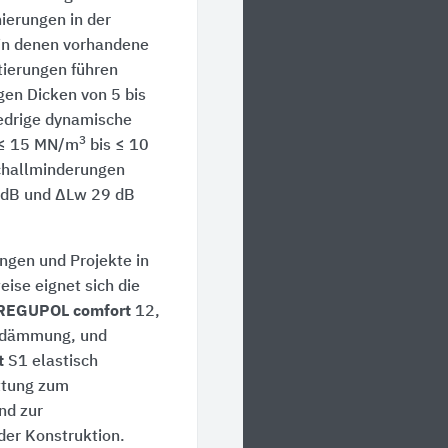
nierungen in der
in denen vorhandene
tierungen führen
gen Dicken von 5 bis
drige dynamische
3
n ≤ 15 MN/m
bis ≤ 10
challminderungen
 dB und ΔLw 29 dB
ngen und Projekte in
eise eignet sich die
REGUPOL comfort
12,
ldämmung, und
t
S1 elastisch
ttung zum
nd zur
er Konstruktion.