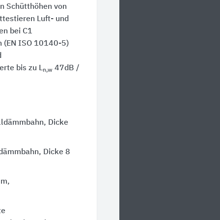
en Schütthöhen von
ttestieren Luft- und
en bei C1
 (EN ISO 10140-5)
d
rte bis zu L
47dB /
n,w
challdämmbahn, Dicke
alldämmbahn, Dicke 8
mm,
te