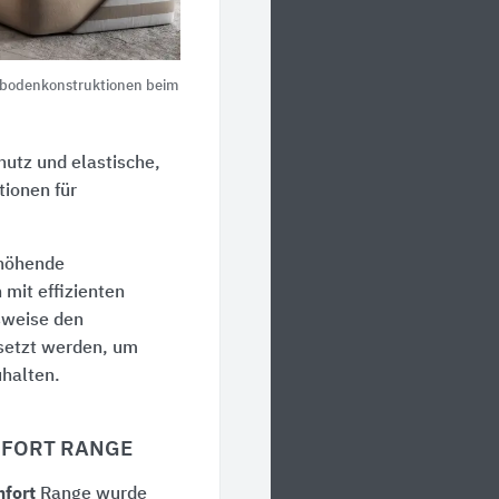
ußbodenkonstruktionen beim
hutz und elastische,
ionen für
rhöhende
mit effizienten
sweise den
setzt werden, um
uhalten.
FORT RANGE
fort
Range wurde