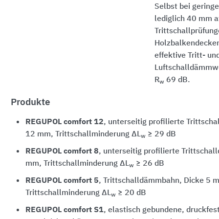
Selbst bei gering
lediglich 40 mm a
Trittschallprüfung
Holzbalkendecken
effektive Tritt- un
Luftschalldämmwe
R
69 dB.
w
Produkte
REGUPOL comfort 12
, unterseitig profilierte Tritts
12 mm, Trittschallminderung ΔL
≥ 29 dB
w
REGUPOL comfort 8
, unterseitig profilierte Trittsch
mm, Trittschallminderung ΔL
≥ 26 dB
w
REGUPOL comfort 5
, Trittschalldämmbahn, Dicke 5 
Trittschallminderung ΔL
≥ 20 dB
w
REGUPOL comfort S1
, elastisch gebundene, druckfes