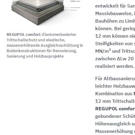
entwickelt für Sa
Massivbauweise, 
Bauhöhen zu Limi
können. Bei gerin
REGUPOL comfort:
Elastomerbasierter
12 mm können nie
Trittschallschutz und elastische,
Steifigkeiten vo
massenerhöhende Ausgleichsschüttung in
3
Bodenkonstruktionen für Renovierung,
MN/m
und Tritts
Sanierung und Holzbauprojekte
zwischen ΔLw 20
realisiert werden.
Für Altbausanieru
leichter Holzbauw
Kombination aus
12 mm Trittschal
REGUPOL comfor
gebundener Schü
Höhenausgleich u
Massenerhöhung d