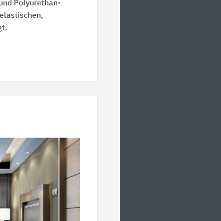
und Polyurethan-
 elastischen,
t.