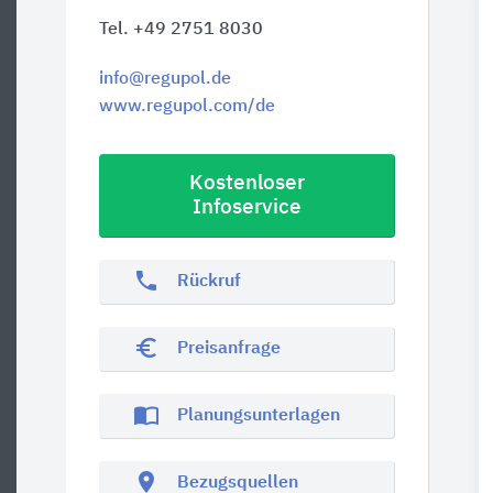
Tel. +49 2751 8030
info@regupol.de
www.regupol.com/de
Kostenloser
Infoservice
phone
Rückruf
euro_symbol
Preisanfrage
import_contacts
Planungsunterlagen
location_on
Bezugsquellen