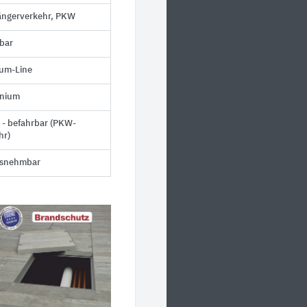
ngerverkehr, PKW
lbar
um-Line
inium
 - befahrbar (PKW-
hr)
usnehmbar