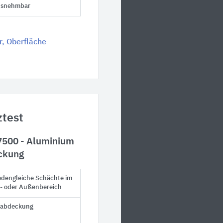
usnehmbar
, Oberfläche
test
7500 - Aluminium
ckung
odengleiche Schächte im
- oder Außenbereich
labdeckung