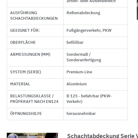
Innen- oder Außenbereich
AUSFÜHRUNG
Reihenabdeckung
SCHACHTABDECKUNGEN
GEEIGNET FÜR:
Fußgängerverkehr, PKW
OBERFLÄCHE
befüllbar
ABMESSUNGEN (MM)
Sondermaß /
Sonderanfertigung
SYSTEM (SERIE)
Premium-Line
MATERIAL
Aluminium
BELASTUNGSKLASSE /
B 125 - befahrbar (PKW-
PRÜFKRAFT NACH EN124
Verkehr)
ÖFFNUNGSHILFE
herausnehmbar
Schachtabdeckung Serie V