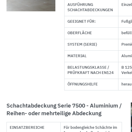
AUSFÜHRUNG
Einze
SCHACHTABDECKUNGEN
GEEIGNET FÜR:
Fußgä
OBERFLÄCHE
befül
SYSTEM (SERIE)
Premi
MATERIAL
Alum
BELASTUNGSKLASSE /
B 125
PRÜFKRAFT NACH EN124
Verke
ÖFFNUNGSHILFE
hera
Schachtabdeckung Serie 7500 - Aluminium /
Reihen- oder mehrteilige Abdeckung
EINSATZBEREICHE
Für bodengleiche Schächte im