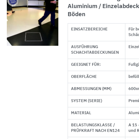
Aluminium / Einzelabdeck
Böden
EINSATZBEREICHE
Für b
Schäc
AUSFÜHRUNG
Einz
SCHACHTABDECKUNGEN
GEEIGNET FÜR:
Fußg
OBERFLÄCHE
befül
ABMESSUNGEN (MM)
600x
SYSTEM (SERIE)
Prem
MATERIAL
Alum
BELASTUNGSKLASSE /
A 15 
PRÜFKRAFT NACH EN124
und R