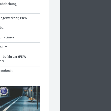
labdeckung
ngerverkehr, PKW
lbar
um-Line +
inium
 - befahrbar (PKW-
hr)
usnehmbar