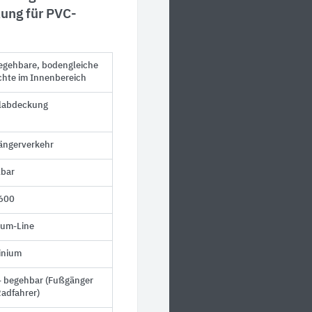
ung für PVC-
egehbare, bodengleiche
hte im Innenbereich
elabdeckung
ängerverkehr
lbar
600
ium-Line
inium
- begehbar (Fußgänger
adfahrer)