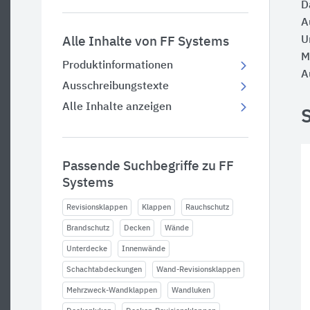
D
A
U
Alle Inhalte von FF Systems
M
Produktinformationen
A
Ausschreibungstexte
Alle Inhalte anzeigen
Passende Suchbegriffe zu FF
Systems
Revisionsklappen
Klappen
Rauchschutz
Brandschutz
Decken
Wände
Unterdecke
Innenwände
Schachtabdeckungen
Wand-Revisionsklappen
Mehrzweck-Wandklappen
Wandluken