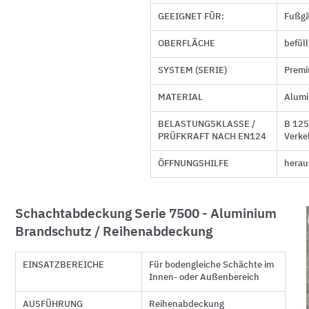
GEEIGNET FÜR:
Fußgä
OBERFLÄCHE
befül
SYSTEM (SERIE)
Premi
MATERIAL
Alum
BELASTUNGSKLASSE /
B 125
PRÜFKRAFT NACH EN124
Verke
ÖFFNUNGSHILFE
hera
Schachtabdeckung Serie 7500 - Aluminium
Brandschutz / Reihenabdeckung
EINSATZBEREICHE
Für bodengleiche Schächte im
Innen- oder Außenbereich
AUSFÜHRUNG
Reihenabdeckung