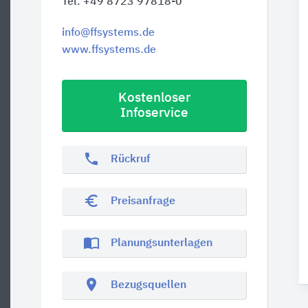
Tel. +49 8723 97818-0
info@ffsystems.de
www.ffsystems.de
Kostenloser
Infoservice
phone
Rückruf
euro_symbol
Preisanfrage
import_contacts
Planungsunterlagen
location_on
Bezugsquellen