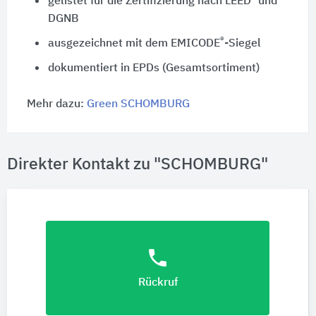
gelistet für die Zertifizierung nach LEED
und
DGNB
®
ausgezeichnet mit dem EMICODE
-Siegel
dokumentiert in EPDs (Gesamtsortiment)
Mehr dazu:
Green SCHOMBURG
Direkter Kontakt zu "SCHOMBURG"
phone
Rückruf