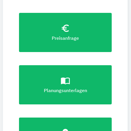
euro_symbol
Preisanfrage
import_contacts
Planungsunterlagen