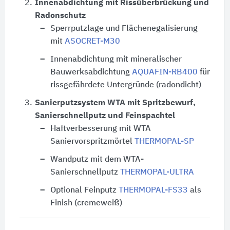
2.
Innenabdichtung mit Rissüberbrückung und
Radonschutz
Sperrputzlage und Flächenegalisierung
mit
ASOCRET-M30
Innenabdichtung mit mineralischer
Bauwerksabdichtung
AQUAFIN-RB400
für
rissgefährdete Untergründe (radondicht)
3.
Sanierputzsystem WTA mit Spritzbewurf,
Sanierschnellputz und Feinspachtel
Haftverbesserung mit WTA
Saniervorspritzmörtel
THERMOPAL-SP
Wandputz mit dem WTA-
Sanierschnellputz
THERMOPAL-ULTRA
Optional Feinputz
THERMOPAL-FS33
als
Finish (cremeweiß)