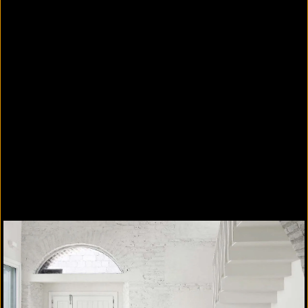
2.
Innenabdichtung mit Rissüberbrückung und
Radonschutz
Sperrputzlage und Flächenegalisierung
mit
ASOCRET-M30
Innenabdichtung mit mineralischer
Bauwerksabdichtung
AQUAFIN-RB400
für
rissgefährdete Untergründe (radondicht)
3.
Sanierputzsystem WTA mit Spritzbewurf,
Sanierschnellputz und Feinspachtel
Haftverbesserung mit WTA
Saniervorspritzmörtel
THERMOPAL-SP
Wandputz mit dem WTA-
Sanierschnellputz
THERMOPAL-ULTRA
Optional Feinputz
THERMOPAL-FS33
als
Finish (cremeweiß)