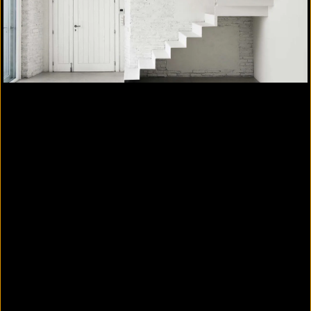
THERMOPAL-Sanierputz-System 3: Nachträgliche
Kellersanierung mit mineralischer
Dichtungsschlämme für nicht rissgefährdete
Untergründe
Kellersanierung mit Dichtungsschlämme für nicht
rissgefährdete Untergründe
1.
Horizontalsperre mit Verkieselungslösung
Nachträgliche Horizontalsperre mit
Verkieselungslösung
AQUAFIN-F