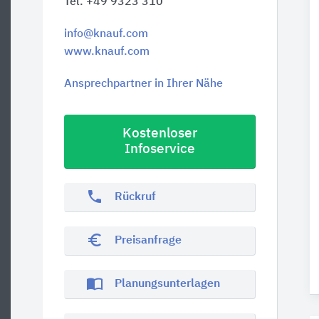
Tel. +49 9323 310
info@knauf.com
www.knauf.com
Ansprechpartner in Ihrer Nähe
Kostenloser
Infoservice
phone
Rückruf
euro_symbol
Preisanfrage
import_contacts
Planungsunterlagen