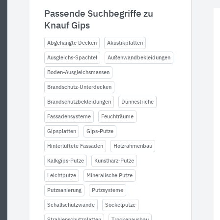
Passende Suchbegriffe zu
Knauf Gips
Abgehängte Decken
Akustikplatten
Ausgleichs-Spachtel
Außenwandbekleidungen
Boden-Ausgleichsmassen
Brandschutz-Unterdecken
Brandschutzbekleidungen
Dünnestriche
Fassadensysteme
Feuchträume
Gipsplatten
Gips-Putze
Hinterlüftete Fassaden
Holzrahmenbau
Kalkgips-Putze
Kunstharz-Putze
Leichtputze
Mineralische Putze
Putzsanierung
Putzsysteme
Schallschutzwände
Sockelputze
Strahlenschutzplatten
Trockenausbau