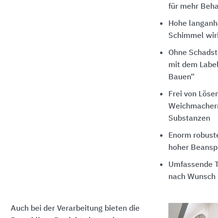
für mehr Beha
Hohe langanha
Schimmel wir
Ohne Schadsto
mit dem Labe
Bauen“
Frei von Löse
Weichmachern
Substanzen
Enorm robuste
hoher Beansp
Umfassende T
nach Wunsch
Auch bei der Verarbeitung bieten die