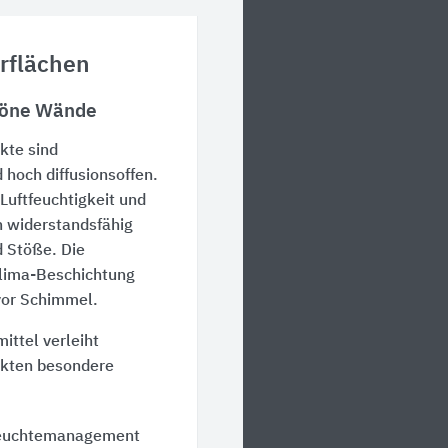
erflächen
höne Wände
kte sind
 hoch diffusionsoffen.
 Luftfeuchtigkeit und
h widerstandsfähig
 Stöße. Die
lima-Beschichtung
vor Schimmel.
ittel verleiht
kten besondere
euchtemanagement