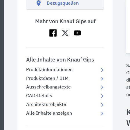
location_on
Bezugsquellen
Mehr von Knauf Gips auf
Alle Inhalte von Knauf Gips
S
Produktinformationen
O
Produktdaten / BIM
d
Ausschreibungstexte
s
u
CAD-Details
Architekturobjekte
Alle Inhalte anzeigen