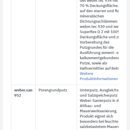
des weber.tec 934 mit min.
70 % Deckungsfläche. Ferne
auf den starren und flexiblen
mineralischen
Dichtungsschlämmen
weber.tec 930 und weber.te
Superflex D 2 mit 100%
Deckungsfläche und zur
Vorbereitung des
Putzgrundes für die
Ausführung zement- oder
kalkzementgebundener
Putze, sowie als
Haftvermittler auf Beton
Weitere
Produktinformationen
weber.san
Porengrundputz
Unterputz, Ausgleichsputz
952
und Salzspeicherputz unter
Weber-Sanierputz in der
Altbau- und
Mauerwerksanierung. Das
Produkt eignet sich
besonders bei feuchte- und
salzbelastetem Mauerwerk.