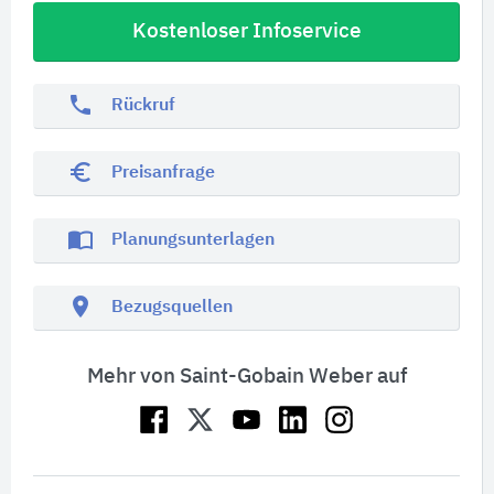
Kostenloser Infoservice
phone
Rückruf
euro_symbol
Preisanfrage
import_contacts
Planungsunterlagen
location_on
Bezugsquellen
Mehr von Saint-Gobain Weber auf