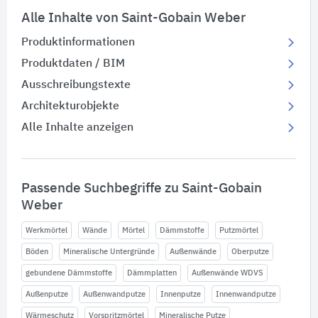
Alle Inhalte von Saint-Gobain Weber
Produktinformationen
Produktdaten / BIM
Ausschreibungstexte
Architekturobjekte
Alle Inhalte anzeigen
Passende Suchbegriffe zu Saint-Gobain
Weber
Werkmörtel
Wände
Mörtel
Dämmstoffe
Putzmörtel
Böden
Mineralische Untergründe
Außenwände
Oberputze
gebundene Dämmstoffe
Dämmplatten
Außenwände WDVS
Außenputze
Außenwandputze
Innenputze
Innenwandputze
Wärmeschutz
Vorspritzmörtel
Mineralische Putze