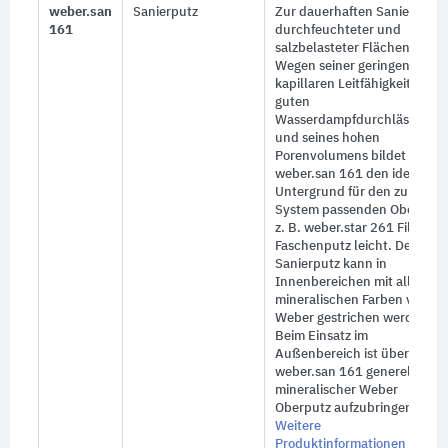
weber.san
Sanierputz
Zur dauerhaften Sanierung
161
durchfeuchteter und
salzbelasteter Flächen.
Wegen seiner geringen
kapillaren Leitfähigkeit, der
guten
Wasserdampfdurchlässigkeit
und seines hohen
Porenvolumens bildet der
weber.san 161 den idealen
Untergrund für den zum
System passenden Oberputz
z. B. weber.star 261 Filz- un
Faschenputz leicht. Der
Sanierputz kann in
Innenbereichen mit allen
mineralischen Farben von
Weber gestrichen werden.
Beim Einsatz im
Außenbereich ist über
weber.san 161 generell ein
mineralischer Weber
Oberputz aufzubringen.
Weitere
Produktinformationen