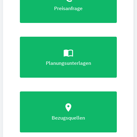
Preisanfrage
import_contacts
Planungsunterlagen
location_on
Bezugsquellen