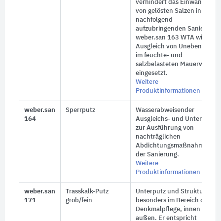
verhindert das Einwandern
von gelösten Salzen in den
nachfolgend
aufzubringenden Sanierputz
weber.san 163 WTA wird zu
Ausgleich von Unebenheiten
im feuchte- und
salzbelasteten Mauerwerk
eingesetzt.
Weitere
Produktinformationen
weber.san
Sperrputz
Wasserabweisender
164
Ausgleichs- und Unterputz
zur Ausführung von
nachträglichen
Abdichtungsmaßnahmen in
der Sanierung.
Weitere
Produktinformationen
weber.san
Trasskalk-Putz
Unterputz und Strukturputz
171
grob/fein
besonders im Bereich der
Denkmalpflege, innen und
außen. Er entspricht