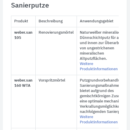
Sanierputze
Produkt
Beschreibung
Anwendungsgebiet
weber.san
Renovierungsmörtel
Naturweißer mineralischer
105
Dünnschichtputz für außen
und innen zur Überarbeitung
von ungestrichenen
mineralischen
Altputzflächen.
Weitere
Produktinformationen
weber.san
Vorspritzmörtel
Putzgrundvorbehandlung be
160 WTA
Sanierungsmaßnahmen und
bietet aufgrund des
gemischtkörnigen Zuschlags
eine optimale mechanische
Verkrallungsmöglichkeit des
nachfolgenden Sanierputzes
Weitere
Produktinformationen