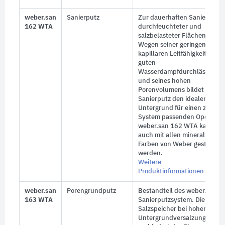
weber.san
Sanierputz
Zur dauerhaften Sanierung
162 WTA
durchfeuchteter und
salzbelasteter Flächen.
Wegen seiner geringen
kapillaren Leitfähigkeit, der
guten
Wasserdampfdurchlässigkeit
und seines hohen
Porenvolumens bildet der
Sanierputz den idealen
Untergrund für einen zum
System passenden Operputz
weber.san 162 WTA kann
auch mit allen mineralischen
Farben von Weber gestriche
werden.
Weitere
Produktinformationen
weber.san
Porengrundputz
Bestandteil des weber.san
163 WTA
Sanierputzsystem. Dient als
Salzspeicher bei hoher
Untergrundversalzung und