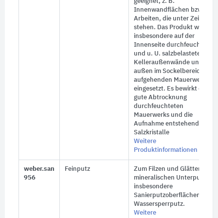
geeignet, z. B.
Innenwandflächen bzw.
Arbeiten, die unter Zeitdruc
stehen. Das Produkt wird
insbesondere auf der
Innenseite durchfeuchteter
und u. U. salzbelasteter
Kelleraußenwände und
außen im Sockelbereich
aufgehenden Mauerwerks
eingesetzt. Es bewirkt eine
gute Abtrocknung
durchfeuchteten
Mauerwerks und die
Aufnahme entstehender
Salzkristalle
Weitere
Produktinformationen
weber.san
Feinputz
Zum Filzen und Glätten von
956
mineralischen Unterputzen,
insbesondere
Sanierputzoberflächen sowie
Wassersperrputz.
Weitere