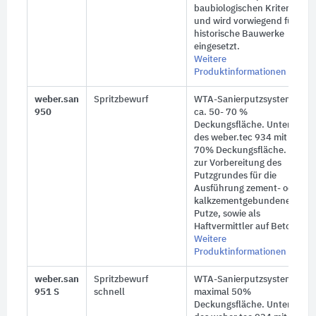
baubiologischen Kriterien
und wird vorwiegend für
historische Bauwerke
eingesetzt.
Weitere
Produktinformationen
weber.san
Spritzbewurf
WTA-Sanierputzsystem mit
950
ca. 50- 70 %
Deckungsfläche. Unterhalb
des weber.tec 934 mit min.
70% Deckungsfläche. Ferner
zur Vorbereitung des
Putzgrundes für die
Ausführung zement- oder
kalkzementgebundener
Putze, sowie als
Haftvermittler auf Beton.
Weitere
Produktinformationen
weber.san
Spritzbewurf
WTA-Sanierputzsystem mit
951 S
schnell
maximal 50%
Deckungsfläche. Unterhalb