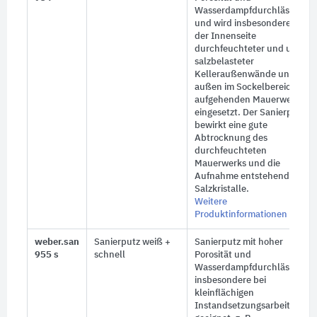
Wasserdampfdurchlässigkeit
und wird insbesondere auf
der Innenseite
durchfeuchteter und u. U.
salzbelasteter
Kelleraußenwände und
außen im Sockelbereich
aufgehenden Mauerwerks
eingesetzt. Der Sanierputz
bewirkt eine gute
Abtrocknung des
durchfeuchteten
Mauerwerks und die
Aufnahme entstehender
Salzkristalle.
Weitere
Produktinformationen
weber.san
Sanierputz weiß +
Sanierputz mit hoher
955 s
schnell
Porosität und
Wasserdampfdurchlässigkeit
insbesondere bei
kleinflächigen
Instandsetzungsarbeiten