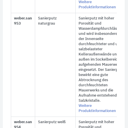
Weitere
Produktinformationen
weber.san
Sanierputz
Sanierputz mit hoher
953
naturgrau
Porosität und
Wasserdampfdurchlässigkeit
und wird insbesondere auf
der Innenseite
durchfeuchteter und u. U.
salzbelasteter
Kelleraußenwände und
außen im Sockelbereich
aufgehenden Mauerwerks
eingesetzt. Der Sanierputz
bewirkt eine gute
Abtrocknung des
durchfeuchteten
Mauerwerks und die
Aufnahme entstehender
Salzkristalle.
Weitere
Produktinformationen
weber.san
Sanierputz weiß
Sanierputz mit hoher
954
Porosität und