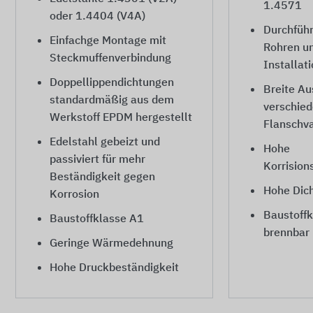
1.4571
oder 1.4404 (V4A)
Durchführ
Einfachge Montage mit
Rohren un
Steckmuffenverbindung
Installat
Doppellippendichtungen
Breite A
standardmäßig aus dem
verschied
Werkstoff EPDM hergestellt
Flanschva
Edelstahl gebeizt und
Hohe
passiviert für mehr
Korrision
Beständigkeit gegen
Hohe Dich
Korrosion
Baustoffk
Baustoffklasse A1
brennbar
Geringe Wärmedehnung
Hohe Druckbeständigkeit