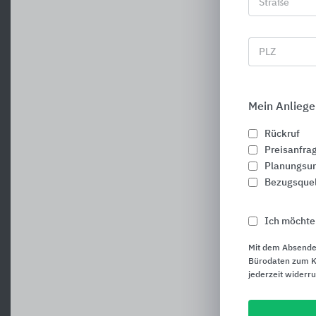
Straße
PLZ
Mein Anliege
Rückruf
Preisanfra
Planungsun
Bezugsque
Ich möchte
Mit dem Absende
Bürodaten zum Ku
jederzeit widerr