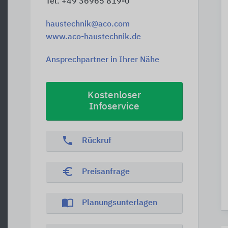
Tel. +49 36965 819-0
haustechnik@aco.com
www.aco-haustechnik.de
Ansprechpartner in Ihrer Nähe
Kostenloser
Infoservice
phone
Rückruf
euro_symbol
Preisanfrage
import_contacts
Planungsunterlagen