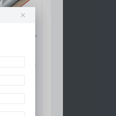
drohre aus verzinktem
ustechnik
erbundrohre |
nkt
latio und Dämmung
für niedrigste
uren und Gebäude
n Anforderungen an
lation
 mit
chichtung,
raum mit FCKW-