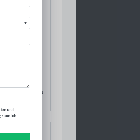
U-Hartschaum
 Montage durch
fenverbindungen
N ISO 1461
nkt, bietet
chen Schutz gegen
tung
lasse E
Wärmedehnung
htigkeit gemäß DIN
0
aten und
 kann ich