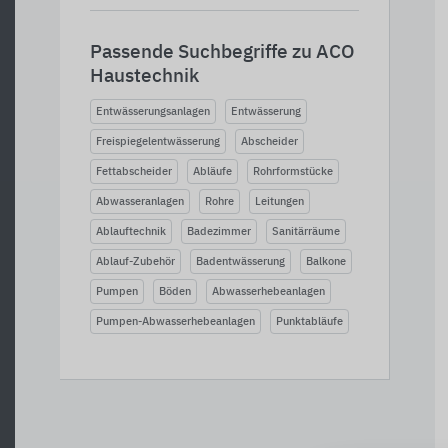
Passende Suchbegriffe zu ACO
Haustechnik
Entwässerungsanlagen
Entwässerung
Freispiegelentwässerung
Abscheider
Fettabscheider
Abläufe
Rohrformstücke
Abwasseranlagen
Rohre
Leitungen
Ablauftechnik
Badezimmer
Sanitärräume
Ablauf-Zubehör
Badentwässerung
Balkone
Pumpen
Böden
Abwasserhebeanlagen
Pumpen-Abwasserhebeanlagen
Punktabläufe