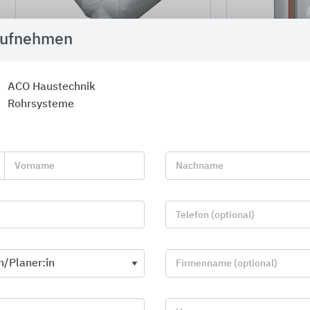
aufnehmen
ACO Haustechnik
ACO GM-X aus verzinktem Stahl |
ACO GM-X Verbun
Rohrsysteme
© ACO Haustechnik
Stahl |
© ACO Ha
ACO GM-X | Stahl verzinkt
ACO GM-X V
Stahl verzi
Einsatz hauptsächlich in der
Vorname
Nachname
Flachdachentwässerung mit
Hohe Iso
Nennweiten von DN 32 - DN
Geeignet 
300
Temperat
Telefon (optional)
Geschweißtes Stahlrohr
mit hohe
gemäß DIN EN 10305-3
Schalliso
Firmenname (optional)
Bruchsicher, formstabil,
Innenrohr
hitzebeständig bis 95°C
Innenbes
Zwischen