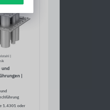
lstahl |
nik
 und
ührungen |
 und
rchführung
e 1.4301 oder