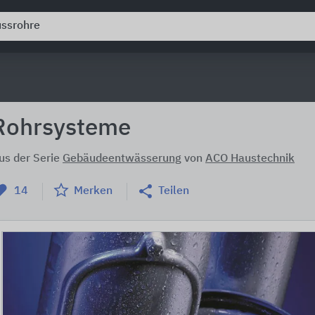
Rohrsysteme
us der Serie
Gebäudeentwässerung
von
ACO Haustechnik
14
Merken
Teilen