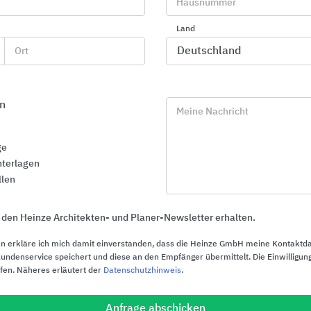
Baustoffklasse A1
Hausnummer
freiem P
Einfache Steckmontage
Land
Einfache
Gemäß EN ISO1461, bietet
Ort
Steckmuf
kathodischen Schutz und
Gemäß E
verhindert Unterrostung
feuerverzi
n
Geringe Wärmedehnung
Meine Nachricht
kathodis
Dichtigkeitswerte
Unterros
ge
entsprechend DIN 1986-100
Baustoffk
terlagen
llen
Geringe 
Hohe Dic
 den Heinze Architekten- und Planer-Newsletter erhalten.
1986-10
n erkläre ich mich damit einverstanden, dass die Heinze GmbH meine Kontaktd
ndenservice speichert und diese an den Empfänger übermittelt. Die Einwilligung
ufen. Näheres erläutert der
Datenschutzhinweis
.
Anfrage abschicken