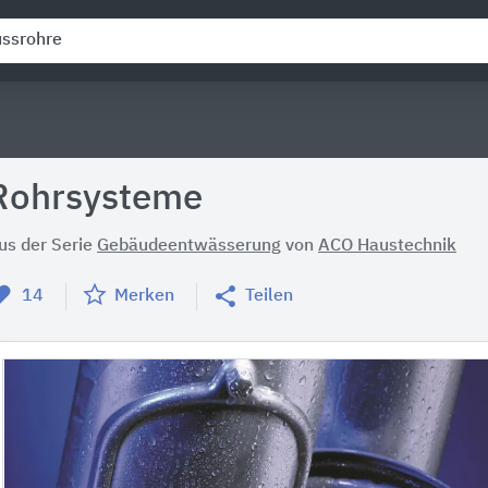
Rohrsysteme
us der Serie
Gebäudeentwässerung
von
ACO Haustechnik
14
Merken
Teilen