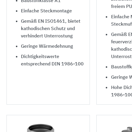
Baustoffklasse A1
freiem P
Einfache Steckmontage
Einfache
Gemäß EN ISO1461, bietet
Steckmuf
kathodischen Schutz und
Gemäß E
verhindert Unterrostung
feuerverzi
Geringe Wärmedehnung
kathodis
Dichtigkeitswerte
Unterros
entsprechend DIN 1986-100
Baustoffk
Geringe 
Hohe Dic
1986-10