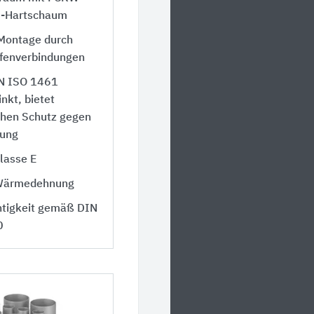
U-Hartschaum
 Montage durch
fenverbindungen
N ISO 1461
nkt, bietet
chen Schutz gegen
tung
lasse E
Wärmedehnung
htigkeit gemäß DIN
0