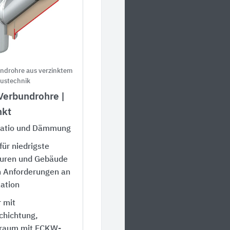
drohre aus verzinktem
ustechnik
erbundrohre |
nkt
latio und Dämmung
für niedrigste
uren und Gebäude
n Anforderungen an
lation
 mit
chichtung,
raum mit FCKW-