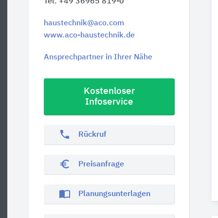
Tel. +49 36965 819-0
haustechnik@aco.com
www.aco-haustechnik.de
Ansprechpartner in Ihrer Nähe
Kostenloser
Infoservice
phone
Rückruf
euro_symbol
Preisanfrage
import_contacts
Planungsunterlagen