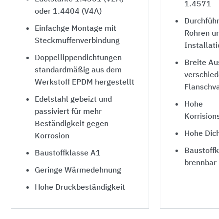
1.4571
oder 1.4404 (V4A)
Durchführ
Einfachge Montage mit
Rohren un
Steckmuffenverbindung
Installat
Doppellippendichtungen
Breite A
standardmäßig aus dem
verschied
Werkstoff EPDM hergestellt
Flanschva
Edelstahl gebeizt und
Hohe
passiviert für mehr
Korrision
Beständigkeit gegen
Hohe Dich
Korrosion
Baustoffk
Baustoffklasse A1
brennbar
Geringe Wärmedehnung
Hohe Druckbeständigkeit