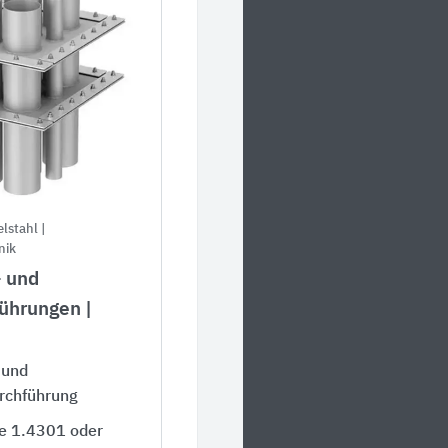
lstahl |
nik
 und
ührungen |
 und
rchführung
e 1.4301 oder