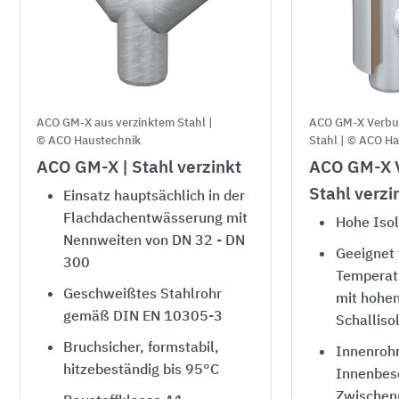
ACO GM-X aus verzinktem Stahl |
ACO GM-X Verbun
© ACO Haustechnik
Stahl |
© ACO Ha
ACO GM-X | Stahl verzinkt
ACO GM-X V
Stahl verzi
Einsatz hauptsächlich in der
Flachdachentwässerung mit
Hohe Iso
Nennweiten von DN 32 - DN
Geeignet 
300
Temperat
Geschweißtes Stahlrohr
mit hohe
gemäß DIN EN 10305-3
Schalliso
Bruchsicher, formstabil,
Innenrohr
hitzebeständig bis 95°C
Innenbes
Zwischen