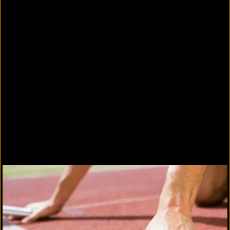
auf denen unterschiedliche Sportarten ausgeübt
werden, erfordern Spielkomfort und Schutz der
Sportler sowie einen robusten und langlebigen
Sportboden.
Produkte
REGUPOL multicourt DL
Allround-Sportboden für alle Sportarten,
wasserdurchlässig, fugenlos, zweischichtig
vor Ort installiert, langlebig auch bei
intensiver Nutzung.
REGUPOL multicourt DLX
Multifunktionsboden für sämtliche Freizeit-
und Sportaktivitäten von Kindern und
Erwachsenen, Kostenvorteil durch
Installationsmöglichkeit auf ungebundene
Tragschicht