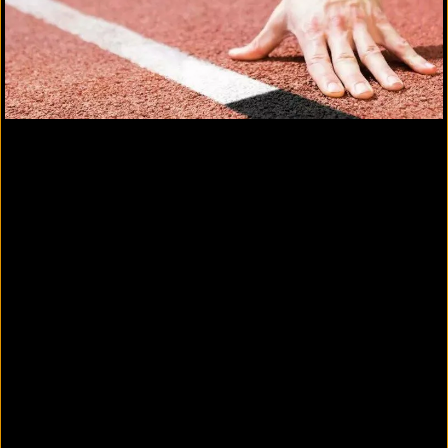
REGUPOL multicourt uni
Sportboden für Fun- und Trendsport sowie
schnelle Ballspiele, auch außerhalb von
großen Sportanlagen
REGUPOL multicourt SL
Sportboden für schnelle Ballspiele aller Art –
wasserdurchlässig, fugenlos, trittsicher und
rutschfest.
REGUPOL multicourt kombi
Hochstrapazierfähiger Multifunktionsboden für
Training, Schulsport, Trendsportarten und
Funcourts, bei dem die die Schichten vor Ort
dauerhaft miteinander verklebtwerden.
REGUPOL multicourt FL
Sanierungssystem für alle typischen alten
Outdoor Sportböden