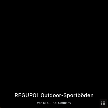
Startseite
REGUPOL Germany
REGUPOL Indoor- und Outdoor-Sportböden
REGUPOL Outdoor-Sportböden
Über Heinze
Das Unternehmen
Kontakt und Kundenservice
Presse
Mediadaten
Newsletter-Archiv
Services von Heinze
Serviceübersicht
Newsletter
REGUPOL Outdoor-Sportböden
Ausschreibungstexte-Manager
Von REGUPOL Germany
CAD-Manager