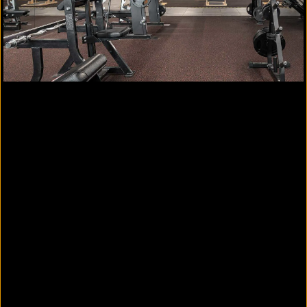
REGUPOL everroll Bodenbeläge für Indoor Cycling
Beim Indoor Cycling im Fitnesscenter werden in
einem Raum mehrere Bikes gleichzeitig