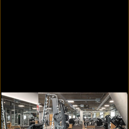
sowohl Bodenbeläge, als auch komplette
Fußbodensysteme und Systemaufbauten im
Angebot.
Produktempfehlungen:
REGUPOL sonusfit t-series
REGUPOL sonusfit m-series
REGUPOL sonusfit c-series
Mehr Informationen zu Schallschutzlösungen für
die urbane Verdichtung in Städten
Indoor Cycling