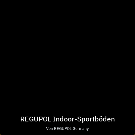
Bodenbeläge für Skidepots
Bodenbeläge für die Gastronomie im Wintersport
REGUPOL Indoor-Sportböden
Von REGUPOL Germany