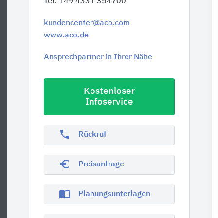
Tel. +49 4331 354700
kundencenter@aco.com
www.aco.de
Ansprechpartner in Ihrer Nähe
Kostenloser
Infoservice
phone
Rückruf
euro_symbol
Preisanfrage
import_contacts
Planungsunterlagen