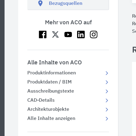
location_on
Bezugsquellen
R
Mehr von ACO auf
R
S
Alle Inhalte von ACO
Produktinformationen
Produktdaten / BIM
Ausschreibungstexte
CAD-Details
Architekturobjekte
Alle Inhalte anzeigen