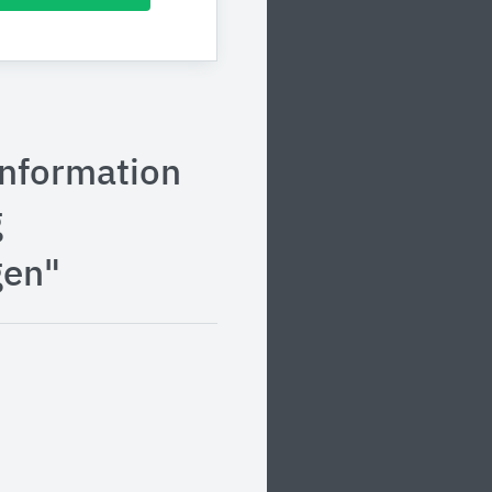
information
g
gen"