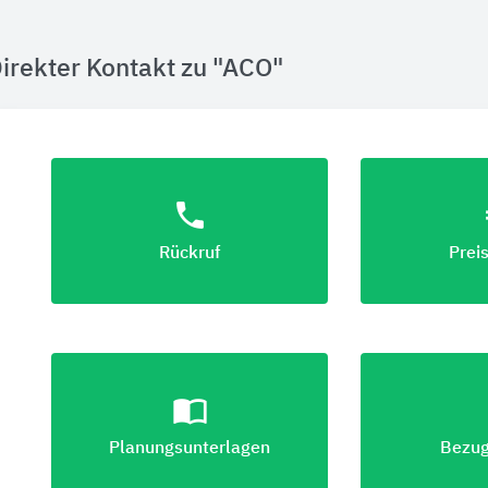
irekter Kontakt zu "ACO"
phone
eu
Rückruf
Prei
import_contacts
lo
Planungsunterlagen
Bezug