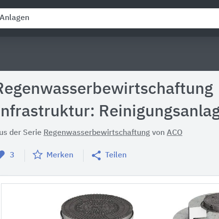
Regenwasserbewirtschaftung
Infrastruktur: Reinigungsanla
us der Serie
Regenwasserbewirtschaftung
von
ACO
3
Merken
Teilen