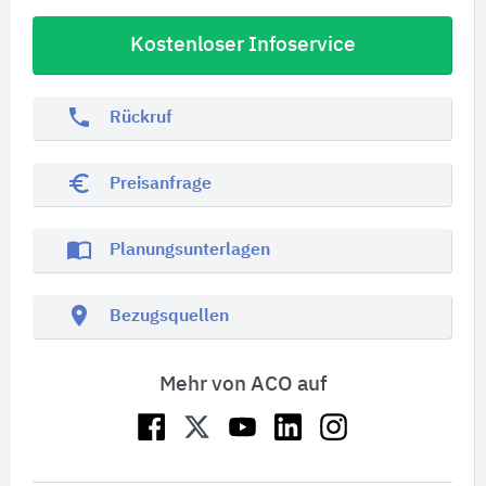
Kostenloser Infoservice
phone
Rückruf
euro_symbol
Preisanfrage
import_contacts
Planungsunterlagen
location_on
Bezugsquellen
Mehr von ACO auf