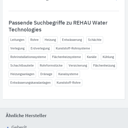
Passende Suchbegriffe zu REHAU Water
Technologies
Leitungen
Rohre
Heizung
Entwässerung
Schächte
Verlegung
Erdverlegung
Kunststoff-Rohrsysteme
Rohrinstallationssysteme
Flächenheizsysteme
Kanäle
Kühlung
Schachtbauteile
Rohrformstücke
Versickerung
Flächenheizung
Heizungsanlagen
Dränage
Kanalsysteme
Entwässerungskanalanlagen
Kunststoff-Rohre
Ähnliche Hersteller
Geberit