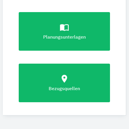
import_contacts
Planungsunterlagen
location_on
Bezugsquellen